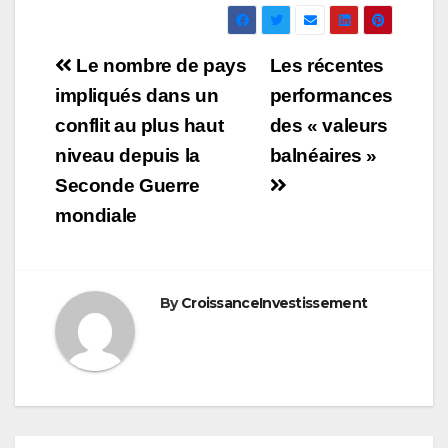
Navigation
Le nombre de pays
Les récentes
de
impliqués dans un
performances
conflit au plus haut
des « valeurs
l’article
niveau depuis la
balnéaires »
Seconde Guerre
mondiale
By
CroissanceInvestissement