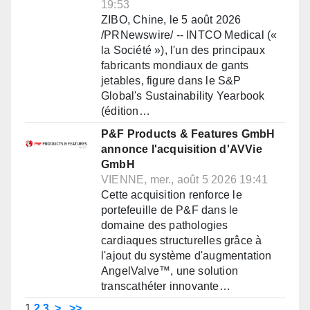
19:53
ZIBO, Chine, le 5 août 2026
/PRNewswire/ -- INTCO Medical («
la Société »), l'un des principaux
fabricants mondiaux de gants
jetables, figure dans le S&P
Global's Sustainability Yearbook
(édition…
P&F Products & Features GmbH
annonce l'acquisition d'AVVie
GmbH
VIENNE, mer., août 5 2026 19:41
Cette acquisition renforce le
portefeuille de P&F dans le
domaine des pathologies
cardiaques structurelles grâce à
l'ajout du système d'augmentation
AngelValve™, une solution
transcathéter innovante…
1
2
3
>
>>