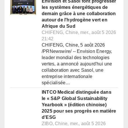
Envision et Sasol font progresser
les systèmes énergétiques de
demain grâce à une collaboration
autour de l'hydrogène vert en
Afrique du Sud
CHIFENG, Chine, mer., août 5 2026
21:42
CHIFENG, Chine, 5 août 2026
/PRNewswire/ -- Envision Energy,
leader mondial des technologies
vertes, a annoncé aujourd'hui une
collaboration avec Sasol, une
entreprise internationale
spécialisée…
INTCO Medical distinguée dans
le « S&P Global Sustainability
Yearbook » (édition chinoise)
2025 pour ses progrès en matière
d'ESG
ZIBO, Chine, mer., août 5 2026