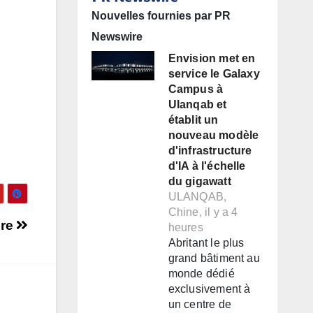
Nouvelles fournies par PR
Newswire
Envision met en
service le Galaxy
Campus à
Ulanqab et
établit un
nouveau modèle
d'infrastructure
d'IA à l'échelle
du gigawatt
ULANQAB,
Chine, il y a 4
ire
heures
Abritant le plus
grand bâtiment au
monde dédié
exclusivement à
un centre de