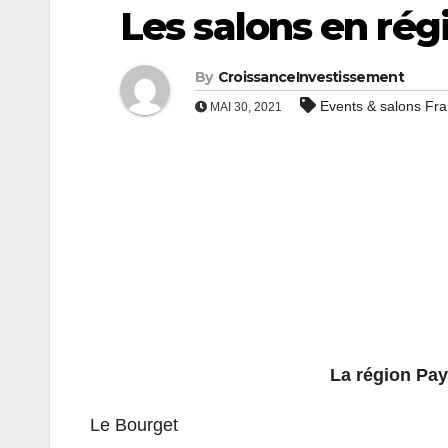
Les salons en rég
By
CroissanceInvestissement
Events & salons Fr
MAI 30, 2021
La région Pay
Le Bourget