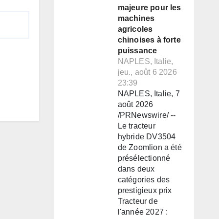
majeure pour les
machines
agricoles
chinoises à forte
puissance
NAPLES, Italie,
jeu., août 6 2026
23:39
NAPLES, Italie, 7
août 2026
/PRNewswire/ --
Le tracteur
hybride DV3504
de Zoomlion a été
présélectionné
dans deux
catégories des
prestigieux prix
Tracteur de
l'année 2027 :