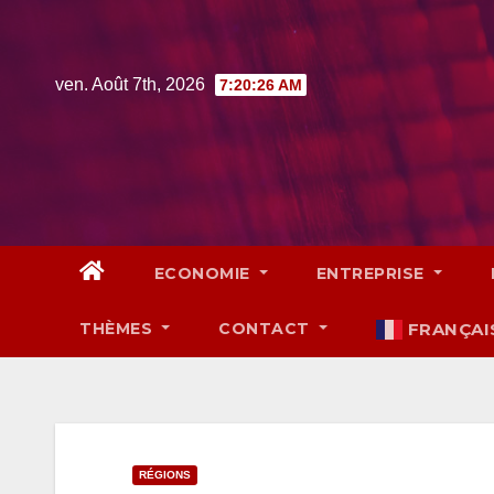
Skip
to
content
ven. Août 7th, 2026
7:20:27 AM
ECONOMIE
ENTREPRISE
THÈMES
CONTACT
FRANÇAI
RÉGIONS