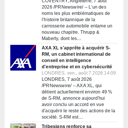
COVENTRY, Angleterre, 7 août
2026 /PRNewswire/ -- L'un des
noms les plus emblématiques de
l'histoire britannique de la
carrosserie automobile entame un
nouveau chapitre. Thrupp &
Maberly, dont les…
AXA XL s'apprête à acquérir S-
RM, un cabinet international de
conseil en intelligence
d'entreprise et en cybersécurité
LONDRES, ven., août 7 2026 14:09
LONDRES, 7 août 2026
/PRNewswire/ -- AXA XL, qui
détient actuellement environ 49 %
de S-RM, annonce aujourd'hui
avoir conclu un accord en vue
d'acquérir le reste des actions de la
société. S-RM est…
Tribesigns renforce sa