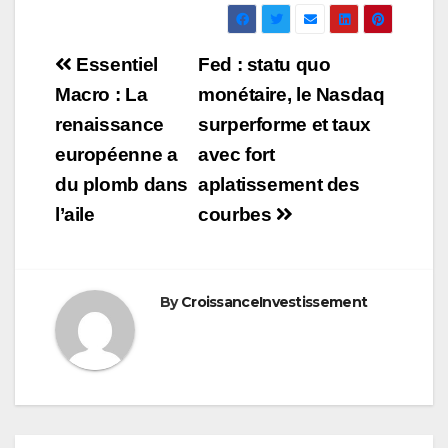
Navigation
Essentiel
Fed : statu quo
de
Macro : La
monétaire, le Nasdaq
renaissance
surperforme et taux
l’article
européenne a
avec fort
du plomb dans
aplatissement des
l’aile
courbes
By
CroissanceInvestissement