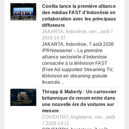
Coolita lance la première alliance
des médias FAST d'Indonésie en
collaboration avec les principaux
diffuseurs
JAKARTA, Indonésie, ven., août 7
2026 14:37
JAKARTA, Indonésie, 7 août 2026
/PRNewswire/ -- La première
alliance sectorielle d'Indonésie
consacrée à la télévision FAST
(Free Ad-supported Streaming TV,
télévision en streaming gratuite
financée…
Thrupp & Maberly : Un carrossier
britannique de renom entre dans
une nouvelle ère de voitures sur
mesure
COVENTRY, Angleterre, ven., août
7 2026 14:11