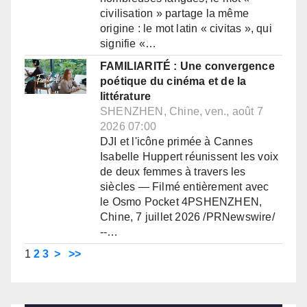
civilisation » partage la même
origine : le mot latin « civitas », qui
signifie «…
FAMILIARITÉ : Une convergence
poétique du cinéma et de la
littérature
SHENZHEN, Chine, ven., août 7
2026 07:00
DJI et l'icône primée à Cannes
Isabelle Huppert réunissent les voix
de deux femmes à travers les
siècles — Filmé entièrement avec
le Osmo Pocket 4PSHENZHEN,
Chine, 7 juillet 2026 /PRNewswire/
--…
1
2
3
>
>>