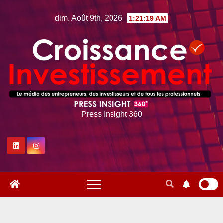
Skip
dim. Août 9th, 2026
1:21:20 AM
to
content
Press Insight 360