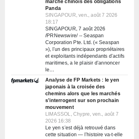
marché chinois des obligations
Panda
SINGAPOUR, ven., août 7 2026
18:17
SINGAPOUR, 7 août 2026
/PRNewswire/ -- Seaspan
Corporation Pte. Ltd. (« Seaspan
»), l'un des principaux propriétaires
et exploitants indépendants d'actifs
maritimes, a le plaisir d'annoncer
le…
Analyse de FP Markets : le yen
japonais à la croisée des
chemins alors que les marchés
s'interrogent sur son prochain
mouvement
LIMASSOL, Chypre, ven., août 7
2026 16:38
Le yen s'est déjà retrouvé dans
cette situation — l'histoire va-t-elle