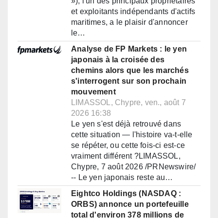
»), l'un des principaux propriétaires
et exploitants indépendants d'actifs
maritimes, a le plaisir d'annoncer
le…
Analyse de FP Markets : le yen
japonais à la croisée des
chemins alors que les marchés
s'interrogent sur son prochain
mouvement
LIMASSOL, Chypre, ven., août 7
2026 16:38
Le yen s'est déjà retrouvé dans
cette situation — l'histoire va-t-elle
se répéter, ou cette fois-ci est-ce
vraiment différent ?LIMASSOL,
Chypre, 7 août 2026 /PRNewswire/
-- Le yen japonais reste au…
Eightco Holdings (NASDAQ :
ORBS) annonce un portefeuille
total d'environ 378 millions de