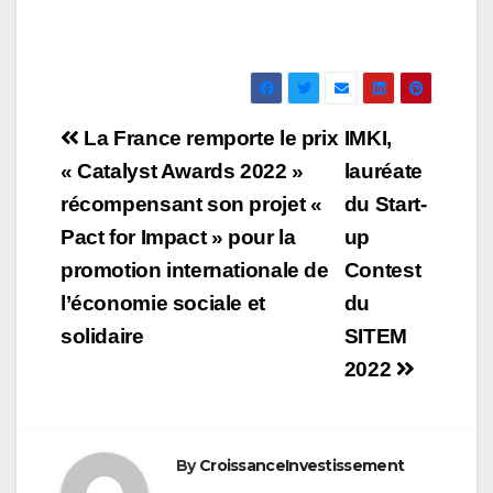
Navigation
La France remporte le prix
IMKI,
de
« Catalyst Awards 2022 »
lauréate
récompensant son projet «
du Start-
l’article
Pact for Impact » pour la
up
promotion internationale de
Contest
l’économie sociale et
du
solidaire
SITEM
2022
By
CroissanceInvestissement