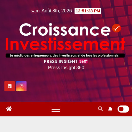
Skip
sam. Août 8th, 2026
12:51:29 PM
to
content
Press Insight 360