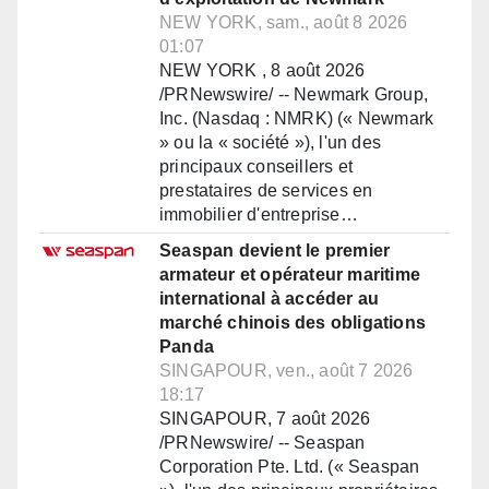
NEW YORK, sam., août 8 2026
01:07
NEW YORK , 8 août 2026
/PRNewswire/ -- Newmark Group,
Inc. (Nasdaq : NMRK) (« Newmark
» ou la « société »), l'un des
principaux conseillers et
prestataires de services en
immobilier d'entreprise…
Seaspan devient le premier
armateur et opérateur maritime
international à accéder au
marché chinois des obligations
Panda
SINGAPOUR, ven., août 7 2026
18:17
SINGAPOUR, 7 août 2026
/PRNewswire/ -- Seaspan
Corporation Pte. Ltd. (« Seaspan