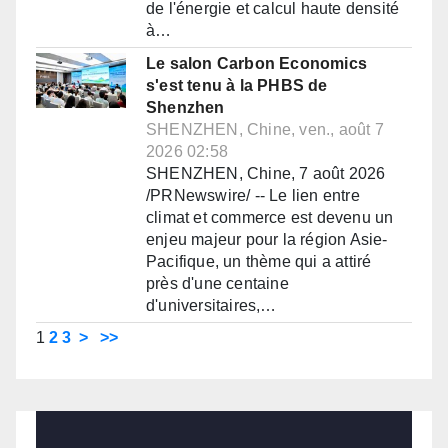
de l'énergie et calcul haute densité
à…
Le salon Carbon Economics
s'est tenu à la PHBS de
Shenzhen
SHENZHEN, Chine, ven., août 7
2026 02:58
SHENZHEN, Chine, 7 août 2026
/PRNewswire/ -- Le lien entre
climat et commerce est devenu un
enjeu majeur pour la région Asie-
Pacifique, un thème qui a attiré
près d'une centaine
d'universitaires,…
1
2
3
>
>>