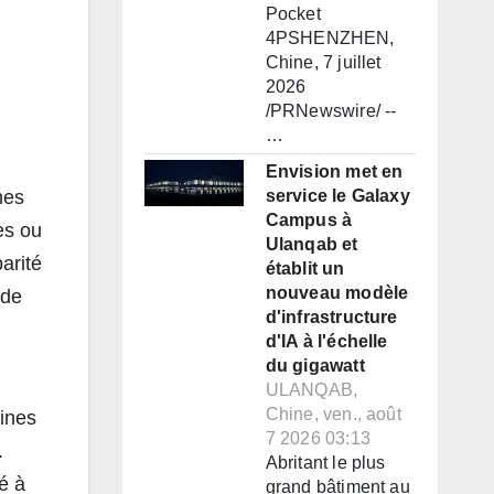
Pocket
4PSHENZHEN,
Chine, 7 juillet
2026
/PRNewswire/ --
…
Envision met en
mes
service le Galaxy
Campus à
es ou
Ulanqab et
arité
établit un
nouveau modèle
 de
d'infrastructure
d'IA à l'échelle
du gigawatt
ULANQAB,
Chine, ven., août
ines
7 2026 03:13
.
Abritant le plus
é à
grand bâtiment au