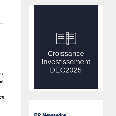
es
es
ace