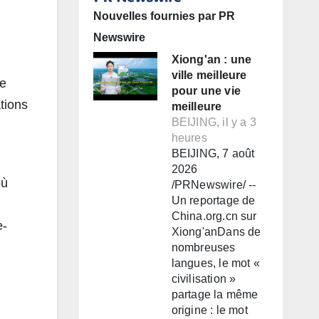
Nouvelles fournies par PR
Newswire
Xiong'an : une
ville meilleure
ce
pour une vie
tions
meilleure
BEIJING, il y a 3
heures
BEIJING, 7 août
2026
où
/PRNewswire/ --
Un reportage de
China.org.cn sur
e-
Xiong'anDans de
nombreuses
langues, le mot «
civilisation »
partage la même
origine : le mot