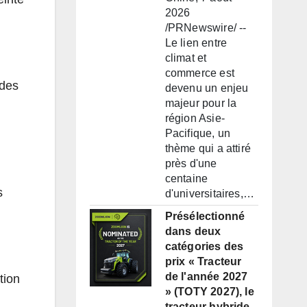
2026
/PRNewswire/ --
Le lien entre
climat et
commerce est
 des
devenu un enjeu
majeur pour la
région Asie-
Pacifique, un
thème qui a attiré
près d'une
centaine
s
d'universitaires,…
Présélectionné
dans deux
catégories des
prix « Tracteur
de l'année 2027
tion
» (TOTY 2027), le
tracteur hybride