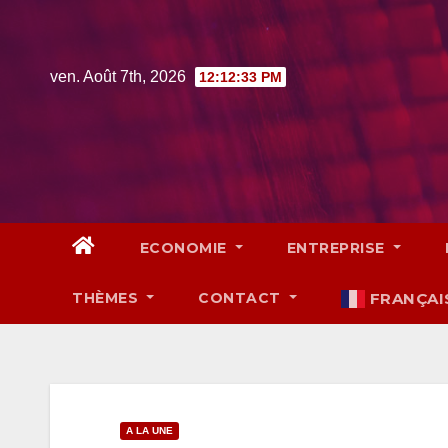
Skip
to
content
ven. Août 7th, 2026
12:12:34 PM
ECONOMIE
ENTREPRISE
THÈMES
CONTACT
FRANÇAI
A LA UNE