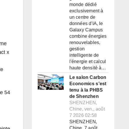
monde dédié
exclusivement à
un centre de
données d'IA, le
Galaxy Campus
combine énergies
renouvelables,
ème
gestion
ct x
intelligente de
l'énergie et calcul
haute densité à…
te
Le salon Carbon
Economics s'est
tenu à la PHBS
te 54
de Shenzhen
SHENZHEN,
Chine, ven., août
7 2026 02:58
SHENZHEN,
Chine, 7 août
einte