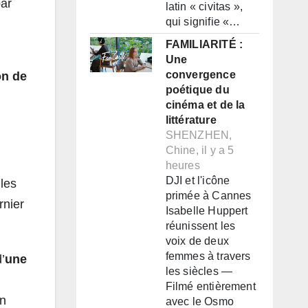
ar
latin « civitas »,
qui signifie «…
FAMILIARITÉ :
Une
convergence
on de
poétique du
cinéma et de la
littérature
SHENZHEN,
Chine, il y a 5
heures
DJI et l'icône
 les
primée à Cannes
rnier
Isabelle Huppert
réunissent les
voix de deux
femmes à travers
’
une
les siècles —
Filmé entièrement
en
avec le Osmo