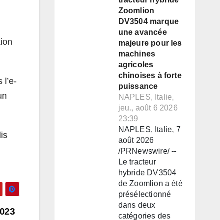
Zoomlion
DV3504 marque
une avancée
tion
majeure pour les
machines
agricoles
chinoises à forte
 l’e-
puissance
un
NAPLES, Italie,
jeu., août 6 2026
23:39
NAPLES, Italie, 7
is
août 2026
/PRNewswire/ --
Le tracteur
hybride DV3504
de Zoomlion a été
présélectionné
dans deux
2023
catégories des