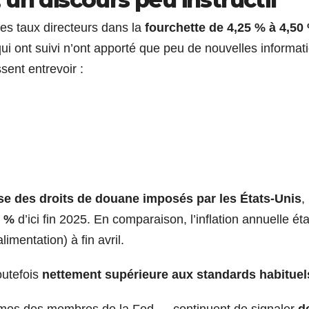
ses taux directeurs dans la
fourchette de 4,25 % à 4,50
i ont suivi n’ont apporté que peu de nouvelles informat
sent entrevoir :
e des droits de douane imposés par les États-Unis
,
3 %
d’ici fin 2025. En comparaison, l’inflation annuelle éta
limentation) à fin avril.
outefois
nettement supérieure aux standards habituel
mes des membres de la Fed — continuent de signaler
d