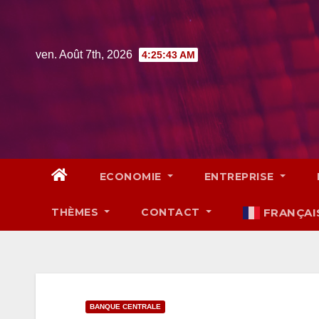
Skip
to
content
ven. Août 7th, 2026
4:25:44 AM
ECONOMIE
ENTREPRISE
THÈMES
CONTACT
FRANÇAI
BANQUE CENTRALE