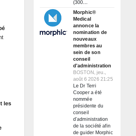
(300…
Morphic®
Medical
annonce la
pé
nomination de
nt
nouveaux
membres au
sein de son
conseil
d'administration
BOSTON, jeu.,
août 6 2026 21:25
Le Dr Terri
Cooper a été
nommée
t les
présidente du
conseil
d'administration
de la société afin
e
de guider Morphic