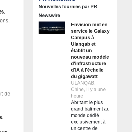
Nouvelles fournies par PR
 %
.
Newswire
ions.
Envision met en
service le Galaxy
Campus à
Ulanqab et
établit un
nouveau modèle
d'infrastructure
d'IA à l'échelle
du gigawatt
ULANQAB,
Chine, il y a une
it de
heure
Abritant le plus
grand bâtiment au
monde dédié
s
.
exclusivement à
un centre de
eux