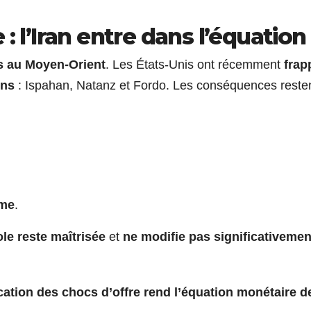
: l’Iran entre dans l’équation
es au Moyen-Orient
. Les États-Unis ont récemment
frap
ens
: Ispahan, Natanz et Fordo. Les conséquences reste
,
ime
.
le reste maîtrisée
et
ne modifie pas significativemen
ication des chocs d’offre rend l’équation monétaire d