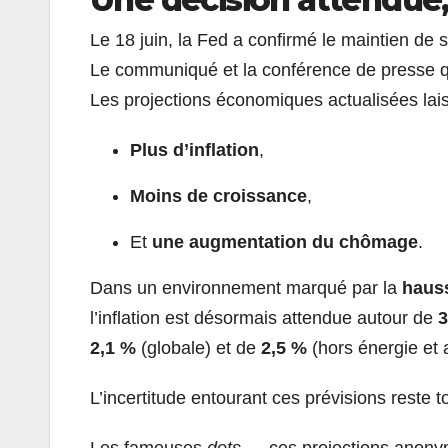
Le 18 juin, la Fed a confirmé le maintien de 
Le communiqué et la conférence de presse qu
Les projections économiques actualisées lais
Plus d’inflation
,
Moins de croissance
,
Et
une augmentation du chômage
.
Dans un environnement marqué par la
hauss
l’inflation est désormais attendue autour de
2,1 %
(globale) et de
2,5 %
(hors énergie et a
L’incertitude entourant ces prévisions reste t
Les fameuses
dots
— ces projections anony