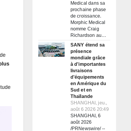
Medical dans sa
prochaine phase
de croissance.
Morphic Medical
nomme Craig
Richardson au…
SANY étend sa
présence
 de
mondiale grâce
plus
à d'importantes
livraisons
d'équipements
en Amérique du
itude
Sud et en
Thaïlande
SHANGHAI, jeu.,
août 6 2026 20:49
SHANGHAI, 6
août 2026
/PRNewswire/ --