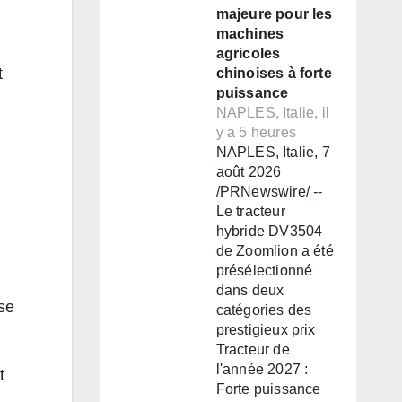
majeure pour les
machines
agricoles
t
chinoises à forte
puissance
NAPLES, Italie, il
y a 5 heures
NAPLES, Italie, 7
août 2026
/PRNewswire/ --
Le tracteur
hybride DV3504
de Zoomlion a été
présélectionné
dans deux
se
catégories des
prestigieux prix
Tracteur de
l'année 2027 :
t
Forte puissance