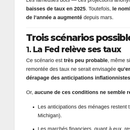
baisses de taux en 2025
. Toutefois,
le nom
de l’année a augmenté
depuis mars.
Trois scénarios possibl
1.
La Fed relève ses taux
Ce scénario est
très peu probable
, même si
remontée des taux ne serait envisagée
qu’en
dérapage des anticipations inflationniste
Or,
aucune de ces conditions ne semble r
Les anticipations des ménages restent tr
Michigan).
Les marchés financiers, quant à eux, r