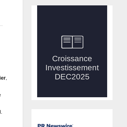
ier
,
e
.