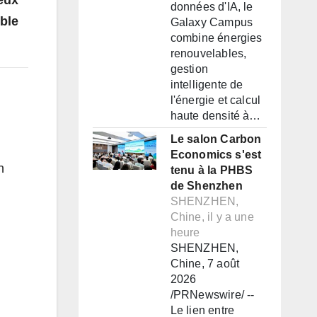
données d'IA, le
ble
Galaxy Campus
combine énergies
renouvelables,
gestion
intelligente de
l'énergie et calcul
haute densité à…
Le salon Carbon
Economics s'est
n
tenu à la PHBS
de Shenzhen
SHENZHEN,
Chine, il y a une
heure
SHENZHEN,
Chine, 7 août
2026
/PRNewswire/ --
Le lien entre