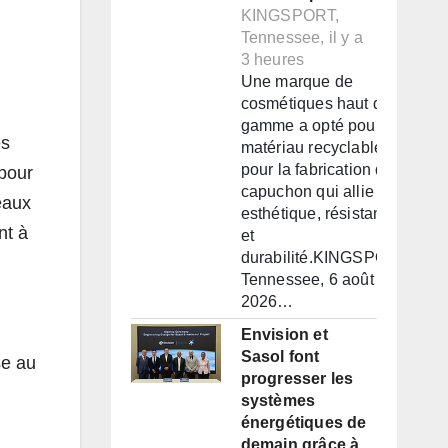
KINGSPORT,
Tennessee, il y a
3 heures
Une marque de
cosmétiques haut de
gamme a opté pour un
es
matériau recyclable
pour la fabrication d'un
 pour
capuchon qui allie
eaux
esthétique, résistance
nt à
et
durabilité.KINGSPORT,
Tennessee, 6 août
2026…
Envision et
Sasol font
se au
progresser les
systèmes
énergétiques de
demain grâce à