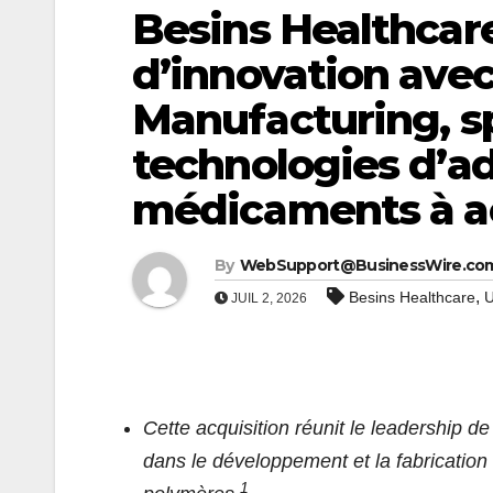
Besins Healthcare
d’innovation avec
Manufacturing, sp
technologies d’a
médicaments à a
By
WebSupport@BusinessWire.co
,
Besins Healthcare
U
JUIL 2, 2026
Cette acquisition réunit le leadership d
dans le développement et la fabricatio
1