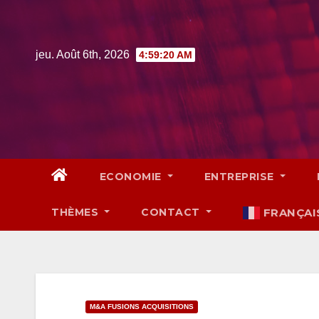
Skip
to
content
jeu. Août 6th, 2026
4:59:21 AM
ECONOMIE
ENTREPRISE
THÈMES
CONTACT
FRANÇAI
M&A FUSIONS ACQUISITIONS