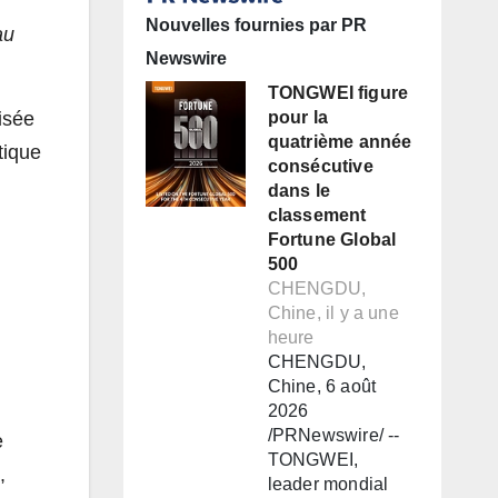
Nouvelles fournies par PR
au
Newswire
TONGWEI figure
isée
pour la
quatrième année
tique
consécutive
dans le
classement
Fortune Global
500
CHENGDU,
Chine, il y a une
heure
CHENGDU,
Chine, 6 août
2026
/PRNewswire/ --
e
TONGWEI,
,
leader mondial