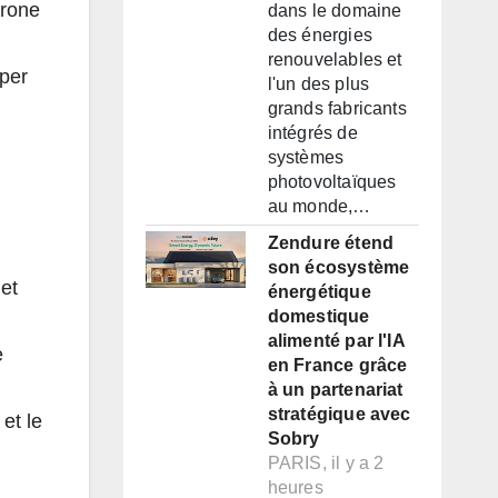
rone
dans le domaine
des énergies
renouvelables et
pper
l'un des plus
grands fabricants
intégrés de
systèmes
photovoltaïques
au monde,…
Zendure étend
son écosystème
 et
énergétique
domestique
alimenté par l'IA
e
en France grâce
à un partenariat
stratégique avec
et le
Sobry
PARIS, il y a 2
heures