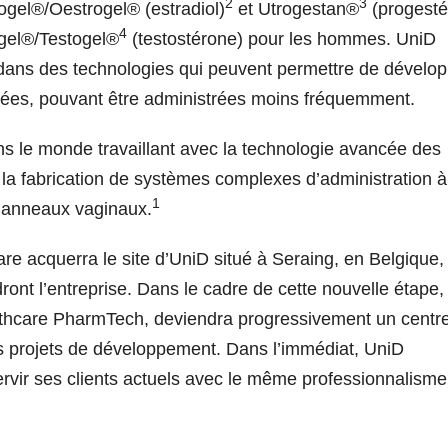
2
3
ogel®/Oestrogel® (estradiol)
et Utrogestan®
(progesté
4
ogel®/Testogel®
(testostérone) pour les hommes. UniD
dans des technologies qui peuvent permettre de dévelo
iées, pouvant être administrées moins fréquemment.
ans le monde travaillant avec la technologie avancée des
la fabrication de systèmes complexes d’administration à
1
es anneaux vaginaux.
re acquerra le site d’UniD situé à Seraing, en Belgique,
ront l’entreprise. Dans le cadre de cette nouvelle étape,
hcare PharmTech, deviendra progressivement un centr
urs projets de développement. Dans l’immédiat, UniD
rvir ses clients actuels avec le même professionnalisme 