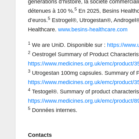
générations d’histoire, la société commercia
5
détenues à 100 %.
En 2025, Besins Healthcar
5
d’euros.
Estrogel®, Utrogestan®, Androgel®
Healthcare.
www.besins-healthcare.com
1
We are UniD. Disponible sur :
https://www.
2
Oestrogel Summary of Product Characteristi
https://www.medicines.org.uk/emc/product/
3
Utrogestan 100mg capsules. Summary of Pro
https://www.medicines.org.uk/emc/product/
4
Testogel®. Summary of product characteristi
https://www.medicines.org.uk/emc/product/
5
Données internes.
Contacts