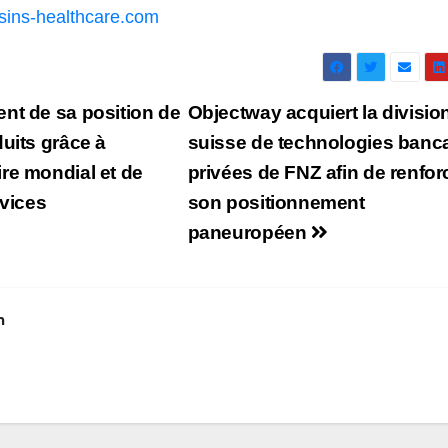
esins-healthcare.com
nt de sa position de
Objectway acquiert la divisio
uits grâce à
suisse de technologies banc
re mondial et de
privées de FNZ afin de renfor
rvices
son positionnement
paneuropéen
m