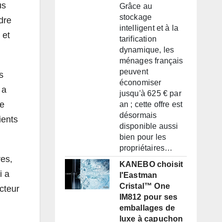
us
Grâce au
stockage
dre
intelligent et à la
 et
tarification
dynamique, les
ménages français
peuvent
s
économiser
 a
jusqu'à 625 € par
e
an ; cette offre est
désormais
ients
disponible aussi
bien pour les
propriétaires…
res,
KANEBO choisit
i a
l'Eastman
Cristal™ One
cteur
IM812 pour ses
emballages de
luxe à capuchon