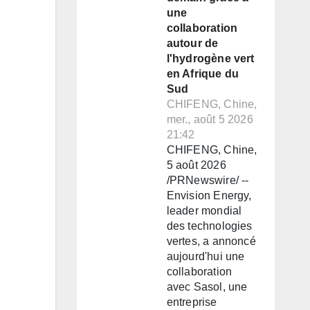
une
collaboration
autour de
l'hydrogène vert
en Afrique du
Sud
CHIFENG, Chine,
mer., août 5 2026
21:42
CHIFENG, Chine,
5 août 2026
/PRNewswire/ --
Envision Energy,
leader mondial
des technologies
vertes, a annoncé
aujourd'hui une
collaboration
avec Sasol, une
entreprise