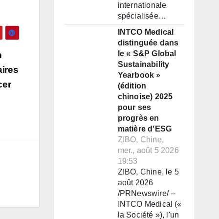
internationale
spécialisée…
INTCO Medical
distinguée dans
le « S&P Global
n
Sustainability
aires
Yearbook »
cer
(édition
chinoise) 2025
pour ses
progrès en
matière d'ESG
ZIBO, Chine,
mer., août 5 2026
19:53
ZIBO, Chine, le 5
août 2026
/PRNewswire/ --
INTCO Medical («
la Société »), l'un