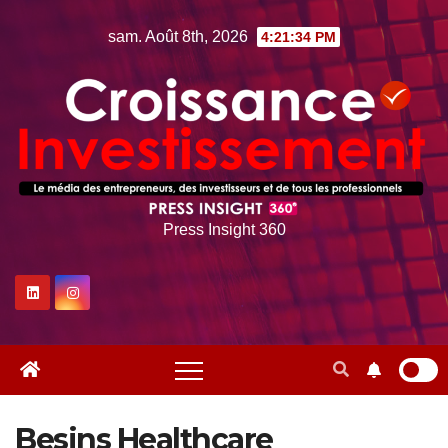
Skip
sam. Août 8th, 2026
4:21:34 PM
to
content
Press Insight 360
Besins Healthcare