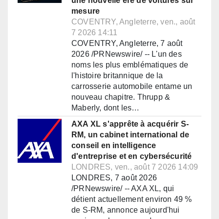
une nouvelle ère de voitures sur
mesure
COVENTRY, Angleterre, ven., août
7 2026 14:11
COVENTRY, Angleterre, 7 août
2026 /PRNewswire/ -- L'un des
noms les plus emblématiques de
l'histoire britannique de la
carrosserie automobile entame un
nouveau chapitre. Thrupp &
Maberly, dont les…
AXA XL s'apprête à acquérir S-
RM, un cabinet international de
conseil en intelligence
d'entreprise et en cybersécurité
LONDRES, ven., août 7 2026 14:09
LONDRES, 7 août 2026
/PRNewswire/ -- AXA XL, qui
détient actuellement environ 49 %
de S-RM, annonce aujourd'hui