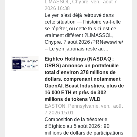
LIMASSOL, Chypre, ven., août 7
2026 16:38
Le yen s'est déjà retrouvé dans
cette situation — l'histoire va-t-elle
se répéter, ou cette fois-ci est-ce
vraiment différent ?LIMASSOL,
Chypre, 7 août 2026 /PRNewswire/
-- Le yen japonais reste au…
Eightco Holdings (NASDAQ :
ORBS) annonce un portefeuille
total d'environ 378 millions de
dollars, comprenant notamment
OpenAI, Beast Industries, plus de
16 000 ETH et près de 302
millions de tokens WLD
EASTON, Pennsylvanie, ven., août
7 2026 15:01
Composition de la trésorerie
d'Eightco au 5 août 2026 : 90
millions de dollars de participations