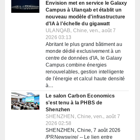
Envision met en service le Galaxy
Campus à Ulanqab et établit un
nouveau modèle d'infrastructure
d'IA à l'échelle du gigawatt
ULANQAB, Chine, ven., août 7
2026 03:13
Abritant le plus grand bâtiment au
monde dédié exclusivement à un
centre de données d'IA, le Galaxy
Campus combine énergies
renouvelables, gestion intelligente
de l'énergie et calcul haute densité
à…
Le salon Carbon Economics
s'est tenu à la PHBS de
Shenzhen
SHENZHEN, Chine, ven., août 7
2026 02:58
SHENZHEN, Chine, 7 août 2026
/PRNewswire/ -- Le lien entre