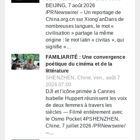
BEIJING, 7 août 2026
/PRNewswire/ -- Un reportage de
China.org.cn sur Xiong'anDans de
nombreuses langues, le mot «
civilisation » partage la même
origine : le mot latin « civitas », qui
signifie «…
FAMILIARITÉ : Une convergence
poétique du cinéma et de la
littérature
SHENZHEN, Chine, ven., août 7
2026 07:00
DJI et l'icône primée à Cannes
Isabelle Huppert réunissent les voix
de deux femmes à travers les
siècles — Filmé entièrement avec
le Osmo Pocket 4PSHENZHEN,
Chine, 7 juillet 2026 /PRNewswire/
--…