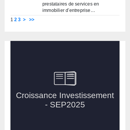
prestataires de services en
immobilier d'entreprise…
1
2
3
>
>>