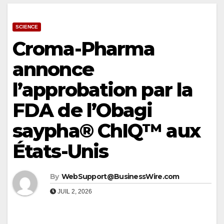
SCIENCE
Croma-Pharma
annonce
l’approbation par la
FDA de l’Obagi
saypha® ChIQ™ aux
États-Unis
By
WebSupport@BusinessWire.com
JUIL 2, 2026