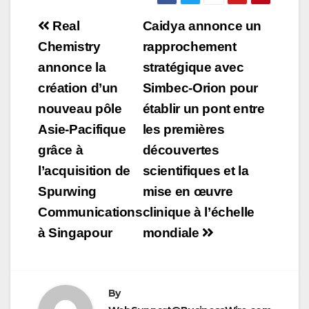
Navigation
Real
Caidya annonce un
de
Chemistry
rapprochement
annonce la
stratégique avec
l’article
création d’un
Simbec-Orion pour
nouveau pôle
établir un pont entre
Asie-Pacifique
les premières
grâce à
découvertes
l’acquisition de
scientifiques et la
Spurwing
mise en œuvre
Communications
clinique à l’échelle
à Singapour
mondiale
By