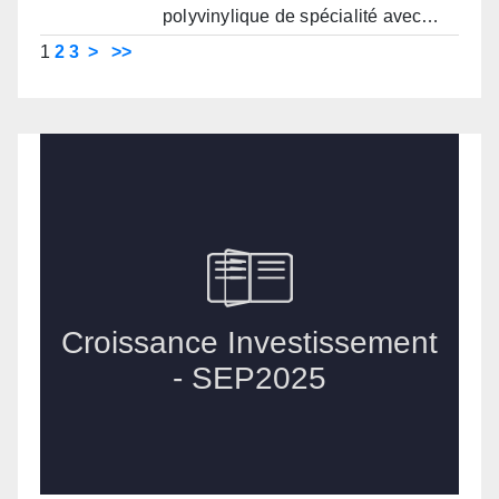
polyvinylique de spécialité avec…
1
2
3
>
>>