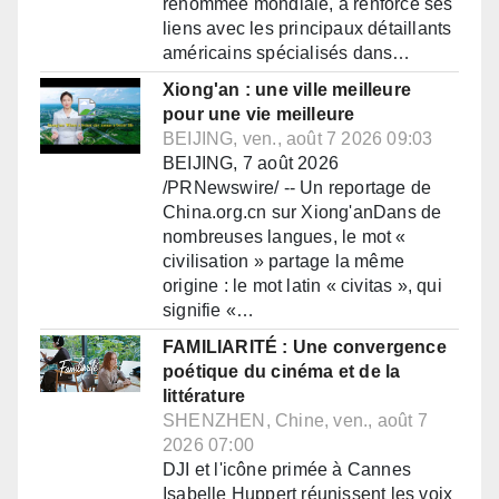
renommée mondiale, a renforcé ses
liens avec les principaux détaillants
américains spécialisés dans…
Xiong'an : une ville meilleure
pour une vie meilleure
BEIJING, ven., août 7 2026 09:03
BEIJING, 7 août 2026
/PRNewswire/ -- Un reportage de
China.org.cn sur Xiong'anDans de
nombreuses langues, le mot «
civilisation » partage la même
origine : le mot latin « civitas », qui
signifie «…
FAMILIARITÉ : Une convergence
poétique du cinéma et de la
littérature
SHENZHEN, Chine, ven., août 7
2026 07:00
DJI et l'icône primée à Cannes
Isabelle Huppert réunissent les voix