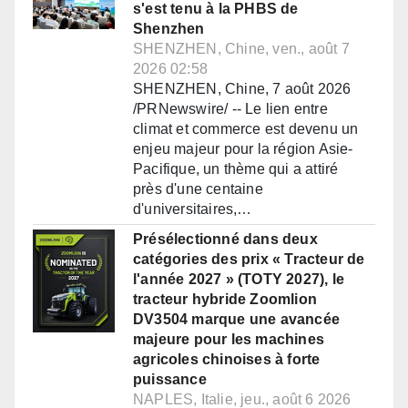
s'est tenu à la PHBS de
Shenzhen
SHENZHEN, Chine, ven., août 7
2026 02:58
SHENZHEN, Chine, 7 août 2026
/PRNewswire/ -- Le lien entre
climat et commerce est devenu un
enjeu majeur pour la région Asie-
Pacifique, un thème qui a attiré
près d'une centaine
d'universitaires,…
Présélectionné dans deux
catégories des prix « Tracteur de
l'année 2027 » (TOTY 2027), le
tracteur hybride Zoomlion
DV3504 marque une avancée
majeure pour les machines
agricoles chinoises à forte
puissance
NAPLES, Italie, jeu., août 6 2026