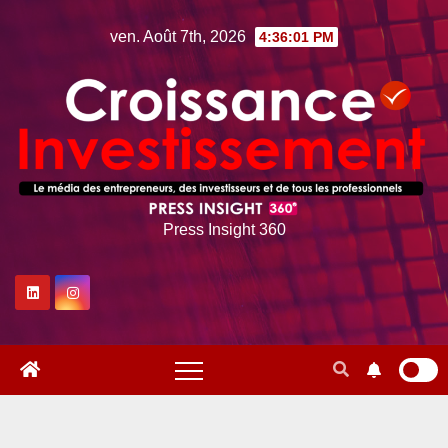
Skip
ven. Août 7th, 2026
4:36:02 PM
to
content
Press Insight 360