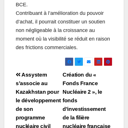
BCE.
Contribuant à l’amélioration du pouvoir
d’achat, il pourrait constituer un soutien
non négligeable à la croissance au
moment où la visibilité se réduit en raison
des frictions commerciales.
Navigation
Assystem
Création du «
de
s’associe au
Fonds France
Kazakhstan pour
Nucléaire 2 », le
l’article
le développement
fonds
de son
d’investissement
programme
de la filière
nucléaire civil
nucléaire française