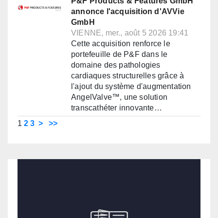
P&F Products & Features GmbH
annonce l'acquisition d'AVVie
GmbH
VIENNE, mer., août 5 2026 19:41
Cette acquisition renforce le
portefeuille de P&F dans le
domaine des pathologies
cardiaques structurelles grâce à
l'ajout du système d'augmentation
AngelValve™, une solution
transcathéter innovante…
1
2
3
>
>>