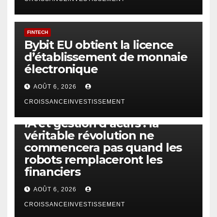
FINTECH
Bybit EU obtient la licence
d’établissement de monnaie
électronique
AOÛT 6, 2026
CROISSANCEINVESTISSEMENT
IA
TECHNOLOGIE
IA et gestion d’actifs : la
véritable révolution ne
commencera pas quand les
robots remplaceront les
financiers
AOÛT 6, 2026
CROISSANCEINVESTISSEMENT