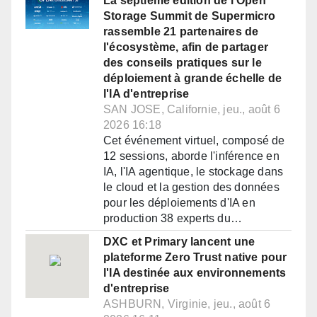
La septième édition de l'Open
Storage Summit de Supermicro
rassemble 21 partenaires de
l'écosystème, afin de partager
des conseils pratiques sur le
déploiement à grande échelle de
l'IA d'entreprise
SAN JOSE, Californie, jeu., août 6
2026 16:18
Cet événement virtuel, composé de
12 sessions, aborde l'inférence en
IA, l'IA agentique, le stockage dans
le cloud et la gestion des données
pour les déploiements d'IA en
production 38 experts du…
DXC et Primary lancent une
plateforme Zero Trust native pour
l'IA destinée aux environnements
d'entreprise
ASHBURN, Virginie, jeu., août 6