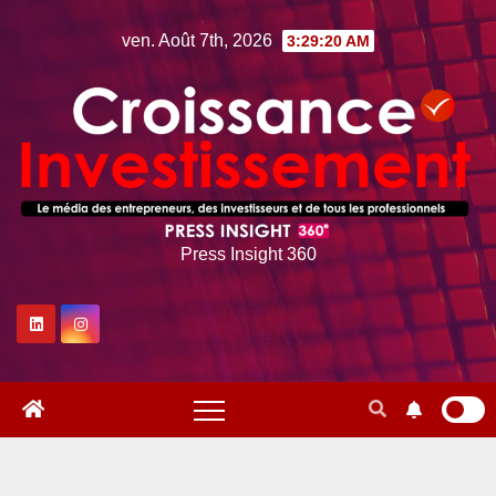
Skip
ven. Août 7th, 2026
3:29:21 AM
to
content
Press Insight 360