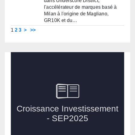
dans Underscore District,
l'accélérateur de marques basé à
Milan à l'origine de Magliano,
GR10K et du…
1
2
3
>
>>