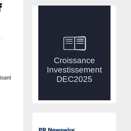
f
isant