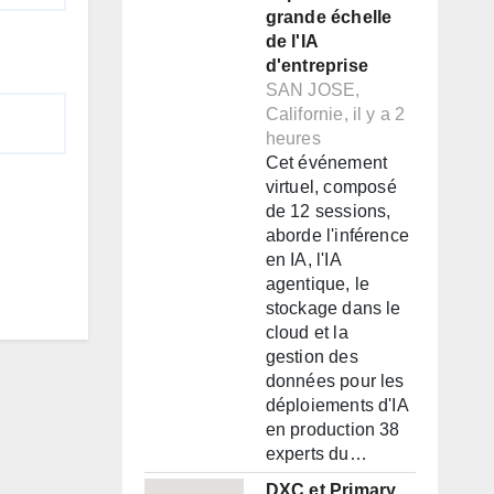
grande échelle
de l'IA
d'entreprise
SAN JOSE,
Californie, il y a 2
heures
Cet événement
virtuel, composé
de 12 sessions,
aborde l'inférence
en IA, l'IA
agentique, le
stockage dans le
cloud et la
gestion des
données pour les
déploiements d'IA
en production 38
experts du…
DXC et Primary