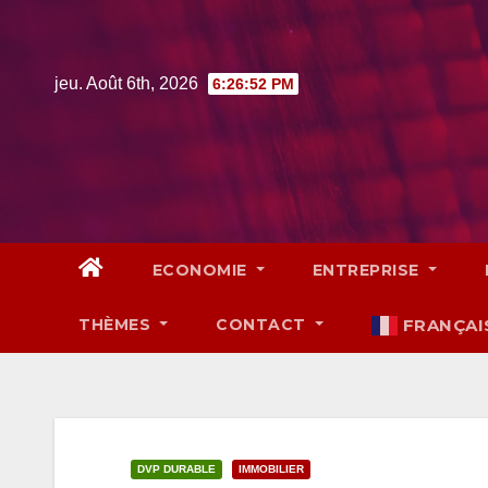
Skip
to
content
jeu. Août 6th, 2026
6:26:53 PM
ECONOMIE
ENTREPRISE
THÈMES
CONTACT
FRANÇAI
DVP DURABLE
IMMOBILIER