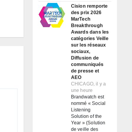
Cision remporte
des prix 2026
MarTech
Breakthrough
Awards dans les
catégories Veille
sur les réseaux
sociaux,
Diffusion de
communiqués
de presse et
AEO
CHICAGO, il y a
une heure
Brandwatch est
nommé « Social
Listening
Solution of the
Year » (Solution
de veille des