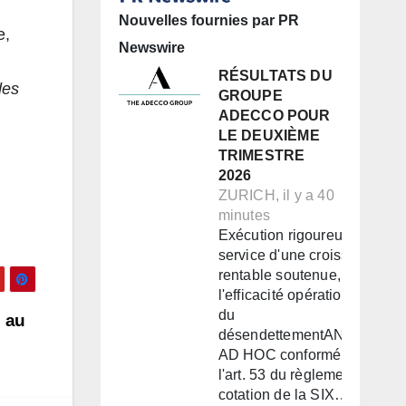
Nouvelles fournies par PR
e,
Newswire
RÉSULTATS DU
des
GROUPE
ADECCO POUR
LE DEUXIÈME
TRIMESTRE
2026
ZURICH, il y a 40
minutes
Exécution rigoureuse au
service d'une croissance
rentable soutenue, de
l'efficacité opérationnelle et
du
 au
désendettementANNONCE
AD HOC conformément à
l'art. 53 du règlement de
cotation de la SIX…