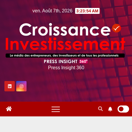
Skip
ven. Août 7th, 2026
3:23:54 AM
to
content
Press Insight 360