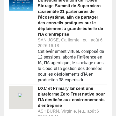
La septième édition de l'Open
Storage Summit de Supermicro
rassemble 21 partenaires de
l'écosystème, afin de partager
des conseils pratiques sur le
déploiement à grande échelle de
l'IA d'entreprise
SAN JOSE, Californie, jeu., août 6
2026 16:18
Cet événement virtuel, composé de
12 sessions, aborde l'inférence en
IA, l'IA agentique, le stockage dans
le cloud et la gestion des données
pour les déploiements d'IA en
production 38 experts du…
DXC et Primary lancent une
plateforme Zero Trust native pour
l'IA destinée aux environnements
d'entreprise
ASHBURN, Virginie, jeu., août 6