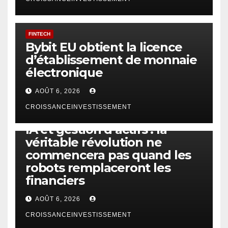
FINTECH
Bybit EU obtient la licence
d’établissement de monnaie
électronique
AOÛT 6, 2026
CROISSANCEINVESTISSEMENT
IA
TECHNOLOGIE
IA et gestion d’actifs : la
véritable révolution ne
commencera pas quand les
robots remplaceront les
financiers
AOÛT 6, 2026
CROISSANCEINVESTISSEMENT