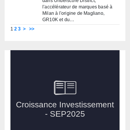
dans Underscore District,
l'accélérateur de marques basé à
Milan à l'origine de Magliano,
GR10K et du…
1
2
3
>
>>