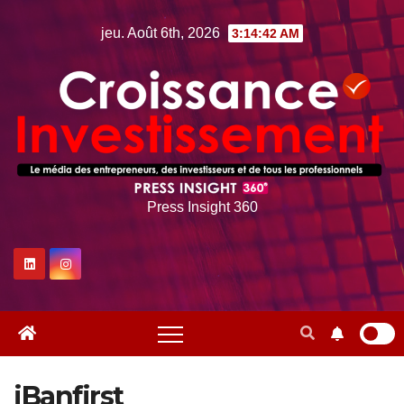
Skip
jeu. Août 6th, 2026
3:14:44 AM
to
content
Press Insight 360
iBanfirst