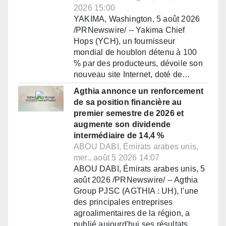
2026 15:00
YAKIMA, Washington, 5 août 2026
/PRNewswire/ -- Yakima Chief
Hops (YCH), un fournisseur
mondial de houblon détenu à 100
% par des producteurs, dévoile son
nouveau site Internet, doté de…
Agthia annonce un renforcement
de sa position financière au
premier semestre de 2026 et
augmente son dividende
intermédiaire de 14,4 %
ABOU DABI, Émirats arabes unis,
mer., août 5 2026 14:07
ABOU DABI, Émirats arabes unis, 5
août 2026 /PRNewswire/ -- Agthia
Group PJSC (AGTHIA : UH), l'une
des principales entreprises
agroalimentaires de la région, a
publié aujourd'hui ses résultats