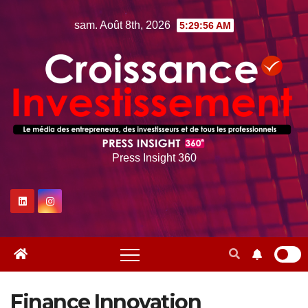
Skip
sam. Août 8th, 2026
5:29:58 AM
to
content
Press Insight 360
Finance Innovation