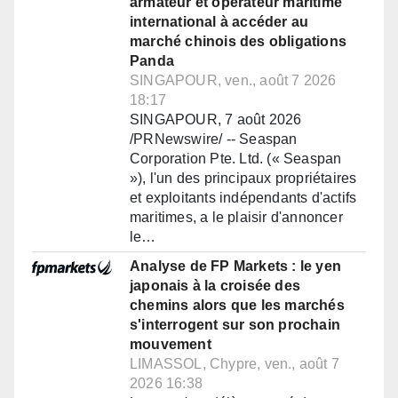
armateur et opérateur maritime
international à accéder au
marché chinois des obligations
Panda
SINGAPOUR, ven., août 7 2026
18:17
SINGAPOUR, 7 août 2026
/PRNewswire/ -- Seaspan
Corporation Pte. Ltd. (« Seaspan
»), l'un des principaux propriétaires
et exploitants indépendants d'actifs
maritimes, a le plaisir d'annoncer
le…
Analyse de FP Markets : le yen
japonais à la croisée des
chemins alors que les marchés
s'interrogent sur son prochain
mouvement
LIMASSOL, Chypre, ven., août 7
2026 16:38