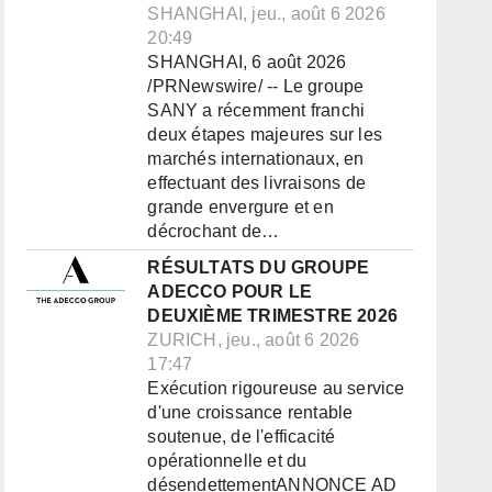
SHANGHAI, jeu., août 6 2026
20:49
SHANGHAI, 6 août 2026
/PRNewswire/ -- Le groupe
SANY a récemment franchi
deux étapes majeures sur les
marchés internationaux, en
effectuant des livraisons de
grande envergure et en
décrochant de…
RÉSULTATS DU GROUPE
ADECCO POUR LE
DEUXIÈME TRIMESTRE 2026
ZURICH, jeu., août 6 2026
17:47
Exécution rigoureuse au service
d'une croissance rentable
soutenue, de l'efficacité
opérationnelle et du
désendettementANNONCE AD