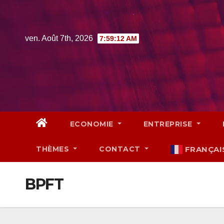
Skip
to
content
ven. Août 7th, 2026
7:59:12 AM
ECONOMIE
ENTREPRISE
THÈMES
CONTACT
FRANÇAI
BPFT