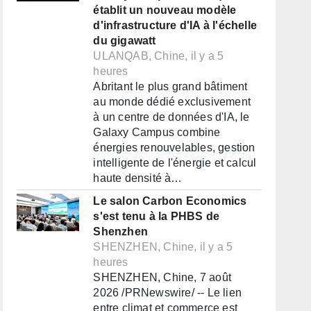
établit un nouveau modèle
d'infrastructure d'IA à l'échelle
du gigawatt
ULANQAB, Chine, il y a 5
heures
Abritant le plus grand bâtiment
au monde dédié exclusivement
à un centre de données d'IA, le
Galaxy Campus combine
énergies renouvelables, gestion
intelligente de l'énergie et calcul
haute densité à…
Le salon Carbon Economics
s'est tenu à la PHBS de
Shenzhen
SHENZHEN, Chine, il y a 5
heures
SHENZHEN, Chine, 7 août
2026 /PRNewswire/ -- Le lien
entre climat et commerce est