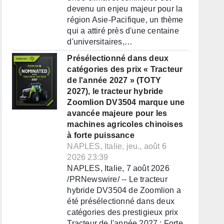
devenu un enjeu majeur pour la
région Asie-Pacifique, un thème
qui a attiré près d'une centaine
d'universitaires,…
Présélectionné dans deux
catégories des prix « Tracteur
de l'année 2027 » (TOTY
2027), le tracteur hybride
Zoomlion DV3504 marque une
avancée majeure pour les
machines agricoles chinoises
à forte puissance
NAPLES, Italie, jeu., août 6
2026 23:39
NAPLES, Italie, 7 août 2026
/PRNewswire/ -- Le tracteur
hybride DV3504 de Zoomlion a
été présélectionné dans deux
catégories des prestigieux prix
Tracteur de l'année 2027 : Forte