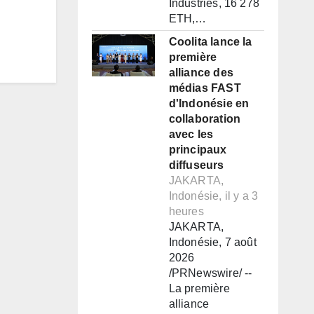
Industries, 16 278
ETH,…
Coolita lance la
première
alliance des
médias FAST
d'Indonésie en
collaboration
avec les
principaux
diffuseurs
JAKARTA,
Indonésie, il y a 3
heures
JAKARTA,
Indonésie, 7 août
2026
/PRNewswire/ --
La première
alliance