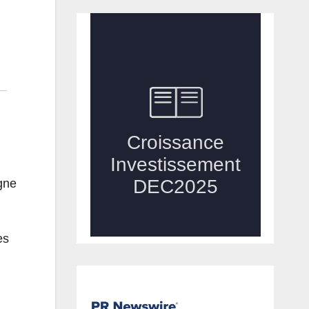
gne
es