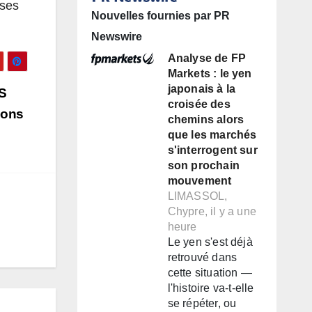
ises
Nouvelles fournies par PR
Newswire
Analyse de FP
Markets : le yen
japonais à la
SS
croisée des
ions
chemins alors
que les marchés
s'interrogent sur
son prochain
mouvement
LIMASSOL,
Chypre, il y a une
heure
Le yen s'est déjà
retrouvé dans
cette situation —
l'histoire va-t-elle
se répéter, ou