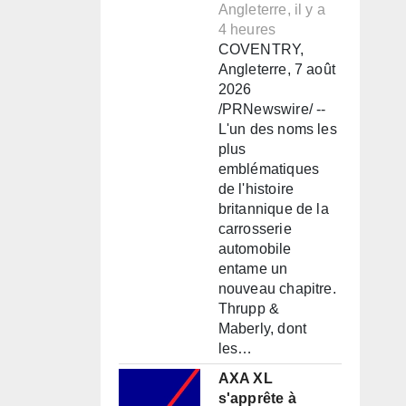
Angleterre, il y a
4 heures
COVENTRY,
Angleterre, 7 août
2026
/PRNewswire/ --
L'un des noms les
plus
emblématiques
de l'histoire
britannique de la
carrosserie
automobile
entame un
nouveau chapitre.
Thrupp &
Maberly, dont
les…
AXA XL
s'apprête à