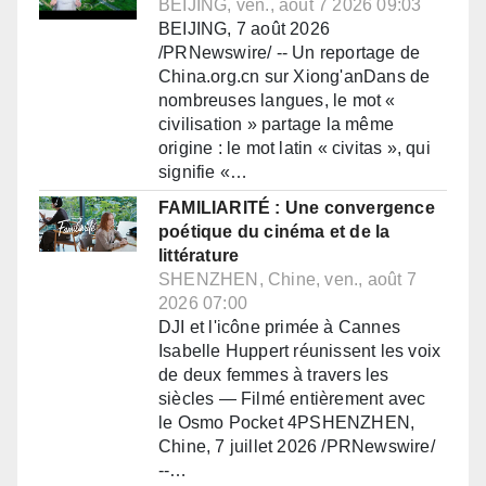
BEIJING, ven., août 7 2026 09:03
BEIJING, 7 août 2026
/PRNewswire/ -- Un reportage de
China.org.cn sur Xiong'anDans de
nombreuses langues, le mot «
civilisation » partage la même
origine : le mot latin « civitas », qui
signifie «…
FAMILIARITÉ : Une convergence
poétique du cinéma et de la
littérature
SHENZHEN, Chine, ven., août 7
2026 07:00
DJI et l'icône primée à Cannes
Isabelle Huppert réunissent les voix
de deux femmes à travers les
siècles — Filmé entièrement avec
le Osmo Pocket 4PSHENZHEN,
Chine, 7 juillet 2026 /PRNewswire/
--…