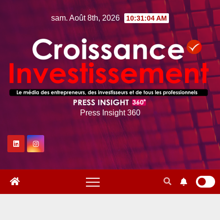
Skip
sam. Août 8th, 2026
10:31:05 AM
to
content
Press Insight 360