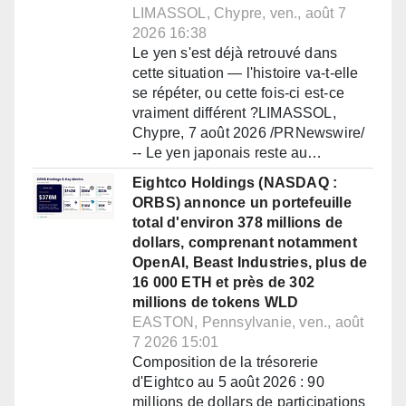
LIMASSOL, Chypre, ven., août 7
2026 16:38
Le yen s'est déjà retrouvé dans
cette situation — l'histoire va-t-elle
se répéter, ou cette fois-ci est-ce
vraiment différent ?LIMASSOL,
Chypre, 7 août 2026 /PRNewswire/
-- Le yen japonais reste au…
Eightco Holdings (NASDAQ :
ORBS) annonce un portefeuille
total d'environ 378 millions de
dollars, comprenant notamment
OpenAI, Beast Industries, plus de
16 000 ETH et près de 302
millions de tokens WLD
EASTON, Pennsylvanie, ven., août
7 2026 15:01
Composition de la trésorerie
d'Eightco au 5 août 2026 : 90
millions de dollars de participations