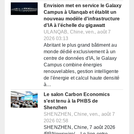
Envision met en service le Galaxy
Campus à Ulanqab et établit un
nouveau modèle d'infrastructure
d'IA à l'échelle du gigawatt
ULANQAB, Chine, ven., août 7
2026 03:13
Abritant le plus grand bâtiment au
monde dédié exclusivement à un
centre de données d'IA, le Galaxy
Campus combine énergies
renouvelables, gestion intelligente
de l'énergie et calcul haute densité
à…
Le salon Carbon Economics
s'est tenu à la PHBS de
Shenzhen
SHENZHEN, Chine, ven., août 7
2026 02:58
SHENZHEN, Chine, 7 août 2026
/PRNewswire/ -- Le lien entre