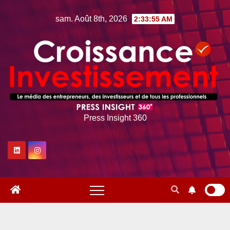
Skip
sam. Août 8th, 2026
2:33:56 AM
to
content
Press Insight 360