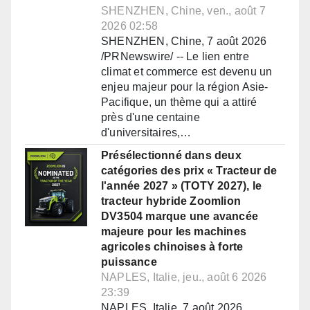
SHENZHEN, Chine, ven., août 7
2026 02:58
SHENZHEN, Chine, 7 août 2026
/PRNewswire/ -- Le lien entre
climat et commerce est devenu un
enjeu majeur pour la région Asie-
Pacifique, un thème qui a attiré
près d'une centaine
d'universitaires,…
Présélectionné dans deux
catégories des prix « Tracteur de
l'année 2027 » (TOTY 2027), le
tracteur hybride Zoomlion
DV3504 marque une avancée
majeure pour les machines
agricoles chinoises à forte
puissance
NAPLES, Italie, jeu., août 6 2026
23:39
NAPLES, Italie, 7 août 2026