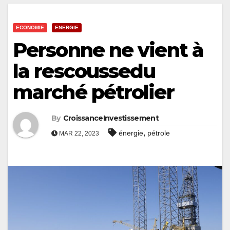
ECONOMIE
ENERGIE
Personne ne vient à
la rescoussedu
marché pétrolier
By
CroissanceInvestissement
,
énergie
pétrole
MAR 22, 2023