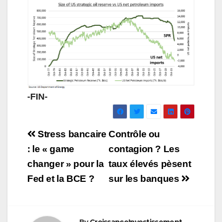
-FIN-
Navigation
Stress bancaire
Contrôle ou
de
: le « game
contagion ? Les
changer » pour la
taux élevés pèsent
l’article
Fed et la BCE ?
sur les banques
By
CroissanceInvestissement