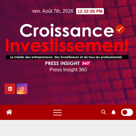
Skip
ven. Août 7th, 2026
12:32:07 PM
to
content
Press Insight 360