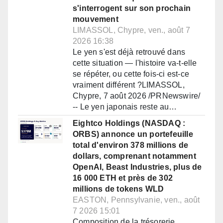
s'interrogent sur son prochain
mouvement
LIMASSOL, Chypre, ven., août 7
2026 16:38
Le yen s'est déjà retrouvé dans
cette situation — l'histoire va-t-elle
se répéter, ou cette fois-ci est-ce
vraiment différent ?LIMASSOL,
Chypre, 7 août 2026 /PRNewswire/
-- Le yen japonais reste au…
Eightco Holdings (NASDAQ :
ORBS) annonce un portefeuille
total d'environ 378 millions de
dollars, comprenant notamment
OpenAI, Beast Industries, plus de
16 000 ETH et près de 302
millions de tokens WLD
EASTON, Pennsylvanie, ven., août
7 2026 15:01
Composition de la trésorerie