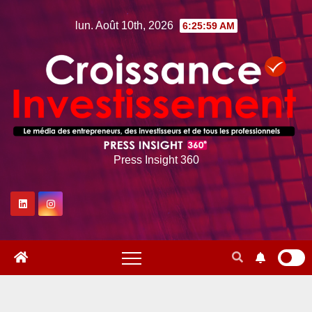
Skip
lun. Août 10th, 2026
6:26:00 AM
to
content
Press Insight 360