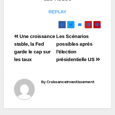
REPLAY
Navigation
Une croissance
Les Scénarios
de
stable, la Fed
possibles après
garde le cap sur
l’élection
l’article
les taux
présidentielle US
By
CroissanceInvestissement