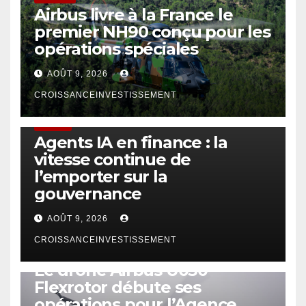
Airbus livre à la France le
premier NH90 conçu pour les
opérations spéciales
AOÛT 9, 2026
CROISSANCEINVESTISSEMENT
FINTECH
Agents IA en finance : la
vitesse continue de
l’emporter sur la
gouvernance
AOÛT 9, 2026
CROISSANCEINVESTISSEMENT
DRONE
Le drone Airbus U030
Flexrotor débute ses
opérations pour l’Agence