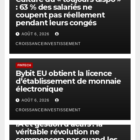
: 63 % des salariés ne
coupent pas réellement
pendant leurs congés
AOÛT 6, 2026
CROISSANCEINVESTISSEMENT
FINTECH
Bybit EU obtient la licence
d’établissement de monnaie
électronique
AOÛT 6, 2026
CROISSANCEINVESTISSEMENT
IA
TECHNOLOGIE
IA et gestion d’actifs : la
véritable révolution ne
commencera pas quand les