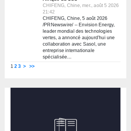
CHIFENG, Chine, mer., août 5 2026
21:42
CHIFENG, Chine, 5 août 2026
/PRNewswire/ -- Envision Energy,
leader mondial des technologies
vertes, a annoncé aujourd'hui une
collaboration avec Sasol, une
entreprise internationale
spécialisée…
1
2
3
>
>>