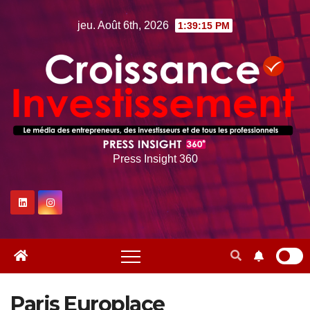
Skip
jeu. Août 6th, 2026
1:39:15 PM
to
content
Press Insight 360
Paris Europlace