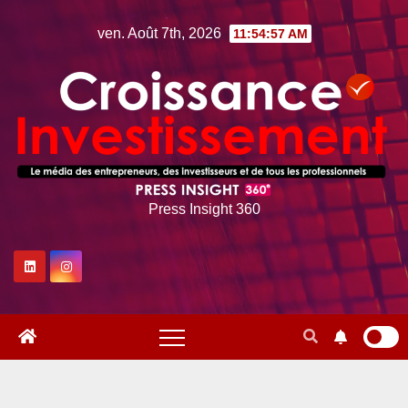
Skip
ven. Août 7th, 2026
11:54:58 AM
to
content
Press Insight 360