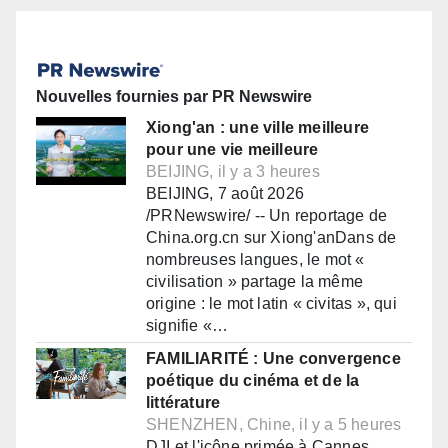
Nouvelles fournies par PR Newswire
Xiong'an : une ville meilleure
pour une vie meilleure
BEIJING, il y a 3 heures
BEIJING, 7 août 2026
/PRNewswire/ -- Un reportage de
China.org.cn sur Xiong'anDans de
nombreuses langues, le mot «
civilisation » partage la même
origine : le mot latin « civitas », qui
signifie «…
FAMILIARITÉ : Une convergence
poétique du cinéma et de la
littérature
SHENZHEN, Chine, il y a 5 heures
DJI et l'icône primée à Cannes