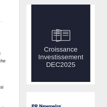
l
che
si