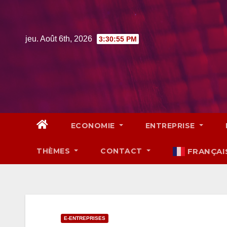
Skip
to
content
jeu. Août 6th, 2026
3:30:56 PM
ECONOMIE
ENTREPRISE
THÈMES
CONTACT
FRANÇAI
E-ENTREPRISES