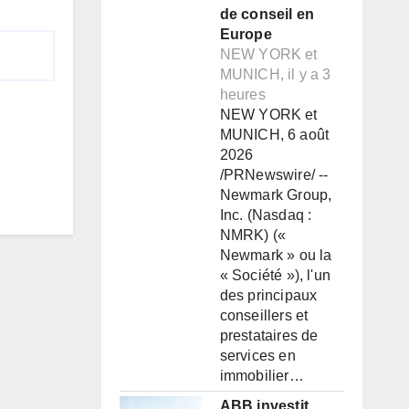
de conseil en
Europe
NEW YORK et
MUNICH, il y a 3
heures
NEW YORK et
MUNICH, 6 août
2026
/PRNewswire/ --
Newmark Group,
Inc. (Nasdaq :
NMRK) («
Newmark » ou la
« Société »), l'un
des principaux
conseillers et
prestataires de
services en
immobilier…
ABB investit