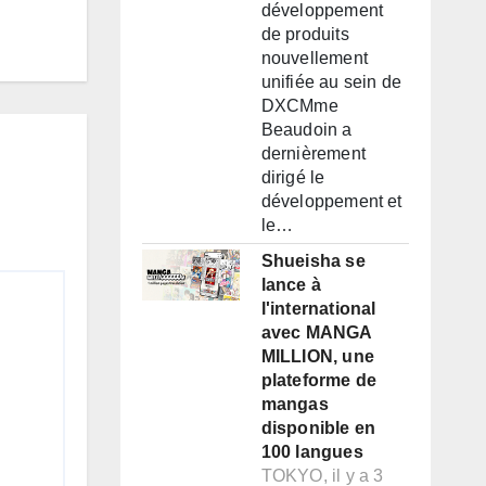
développement
de produits
nouvellement
unifiée au sein de
DXCMme
Beaudoin a
dernièrement
dirigé le
développement et
le…
Shueisha se
lance à
l'international
avec MANGA
MILLION, une
plateforme de
mangas
disponible en
100 langues
TOKYO, il y a 3