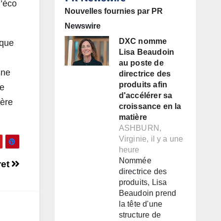
l’éco
Nouvelles fournies par PR
Newswire
DXC nomme
ique
Lisa Beaudoin
au poste de
sne
directrice des
produits afin
ce
d'accélérer sa
ière
croissance en la
matière
ASHBURN,
Virginie, il y a une
heure
Nommée
ret
directrice des
produits, Lisa
Beaudoin prend
la tête d'une
structure de