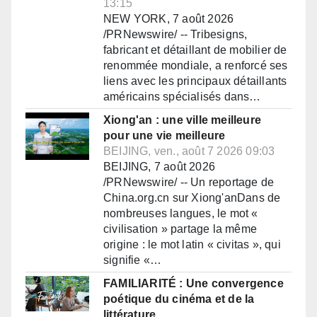
13:15
NEW YORK, 7 août 2026
/PRNewswire/ -- Tribesigns,
fabricant et détaillant de mobilier de
renommée mondiale, a renforcé ses
liens avec les principaux détaillants
américains spécialisés dans…
Xiong'an : une ville meilleure
pour une vie meilleure
BEIJING, ven., août 7 2026 09:03
BEIJING, 7 août 2026
/PRNewswire/ -- Un reportage de
China.org.cn sur Xiong'anDans de
nombreuses langues, le mot «
civilisation » partage la même
origine : le mot latin « civitas », qui
signifie «…
FAMILIARITÉ : Une convergence
poétique du cinéma et de la
littérature