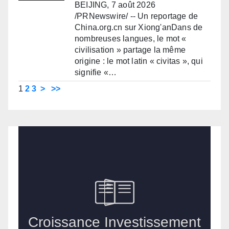
BEIJING, 7 août 2026
/PRNewswire/ -- Un reportage de
China.org.cn sur Xiong'anDans de
nombreuses langues, le mot «
civilisation » partage la même
origine : le mot latin « civitas », qui
signifie «…
1
2
3
>
>>