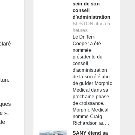
sein de son
conseil
d'administration
BOSTON, il y a 5
heures
Le Dr Terri
claré
Cooper a été
nommée
présidente du
conseil
d'administration
de la société afin
cture
de guider Morphic
Medical dans sa
prochaine phase
de croissance.
iques
Morphic Medical
e »,
nomme Craig
 de
Richardson au…
SANY étend sa