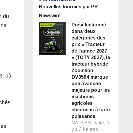
Nouvelles fournies par PR
Newswire
n du
ans
Présélectionné
dans deux
catégories des
prix « Tracteur
de l'année 2027
» (TOTY 2027), le
tracteur hybride
Zoomlion
3, où
DV3504 marque
une avancée
majeure pour les
machines
rchés
agricoles
chinoises à forte
puissance
NAPLES, Italie, il
ses
y a 3 heures