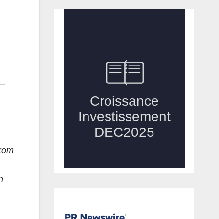
ekom
n