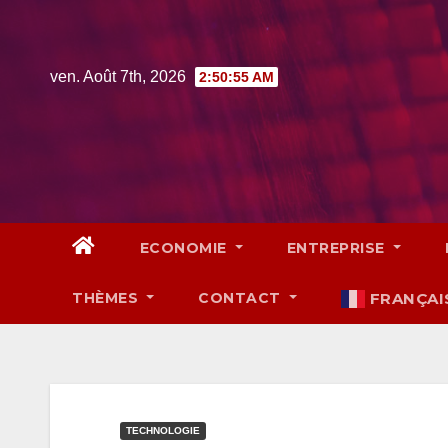
Skip
to
content
ven. Août 7th, 2026
2:50:56 AM
ECONOMIE
ENTREPRISE
THÈMES
CONTACT
FRANÇAI
TECHNOLOGIE