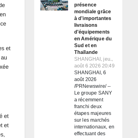
 de
présence
mondiale grâce
 en
à d'importantes
nce
livraisons
d'équipements
en Amérique du
Sud et en
es et
Thaïlande
 au
SHANGHAI, jeu.,
août 6 2026 20:49
axée
SHANGHAI, 6
août 2026
/PRNewswire/ --
Le groupe SANY
a récemment
franchi deux
étapes majeures
é et
sur les marchés
t et
internationaux, en
effectuant des
es,