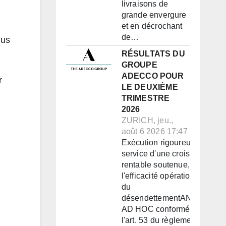
livraisons de
grande envergure
et en décrochant
de…
lus
RÉSULTATS DU
GROUPE
ADECCO POUR
r
LE DEUXIÈME
TRIMESTRE
2026
ZURICH, jeu.,
août 6 2026 17:47
Exécution rigoureuse au
service d'une croissance
rentable soutenue, de
l'efficacité opérationnelle et
du
désendettementANNONCE
AD HOC conformément à
l'art. 53 du règlement de