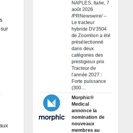
NAPLES, Italie, 7
août 2026
/PRNewswire/ --
s
Le tracteur
 sur
hybride DV3504
de Zoomlion a été
présélectionné
dans deux
catégories des
prestigieux prix
Tracteur de
l'année 2027 :
Forte puissance
(300…
.
Morphic®
Medical
annonce la
nomination de
nouveaux
eaux
membres au