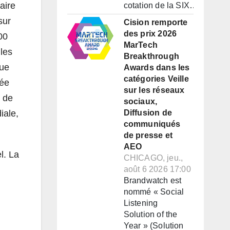
aire
cotation de la SIX…
sur
Cision remporte
des prix 2026
00
MarTech
 les
Breakthrough
que
Awards dans les
catégories Veille
tée
sur les réseaux
t de
sociaux,
iale,
Diffusion de
communiqués
de presse et
AEO
l. La
CHICAGO, jeu.,
août 6 2026 17:00
Brandwatch est
nommé « Social
Listening
Solution of the
Year » (Solution