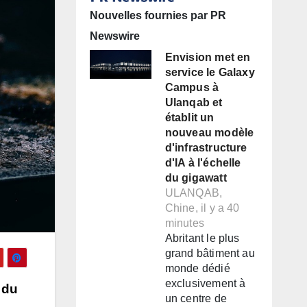
Nouvelles fournies par PR
Newswire
Envision met en
service le Galaxy
Campus à
Ulanqab et
établit un
nouveau modèle
d'infrastructure
d'IA à l'échelle
du gigawatt
ULANQAB,
Chine, il y a 40
minutes
Abritant le plus
grand bâtiment au
monde dédié
exclusivement à
 du
un centre de