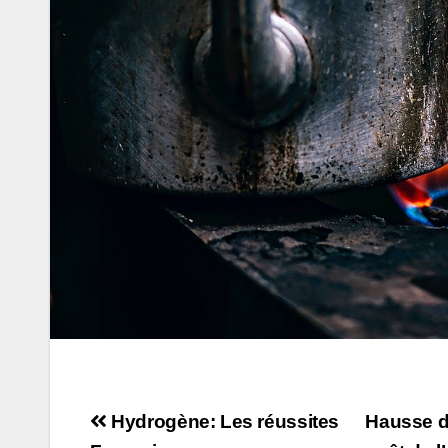
Navigation
Hydrogène: Les réussites
Hausse d