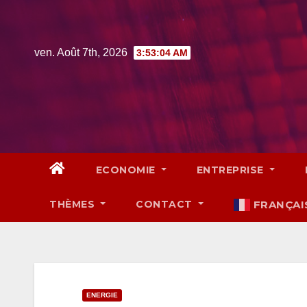
Skip
to
content
ven. Août 7th, 2026
3:53:05 AM
ECONOMIE
ENTREPRISE
THÈMES
CONTACT
FRANÇAI
ENERGIE