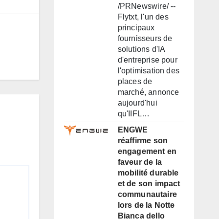
/PRNewswire/ --
Flytxt, l'un des
principaux
fournisseurs de
solutions d'IA
d'entreprise pour
l'optimisation des
places de
marché, annonce
aujourd'hui
qu'IIFL…
ENGWE
réaffirme son
engagement en
faveur de la
mobilité durable
et de son impact
communautaire
lors de la Notte
Bianca dello