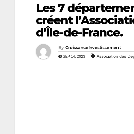
Les 7 départemen
créent l’Associa
d’Île-de-France.
By
CroissanceInvestissement
Association des Dé
SEP 14, 2023