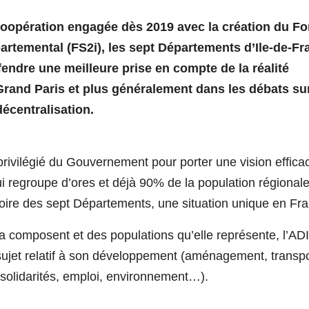
coopération engagée dès 2019 avec la création du F
partemental (FS2i), les sept Départements d’Ile-de-F
endre une meilleure prise en compte de la réalité
rand Paris et plus généralement dans les débats sur
décentralisation.
 privilégié du Gouvernement pour porter une vision effica
ui regroupe d’ores et déjà 90% de la population régionale
itoire des sept Départements, une situation unique en Fr
i la composent et des populations qu’elle représente, l’AD
t sujet relatif à son développement (aménagement, transpo
solidarités, emploi, environnement…).