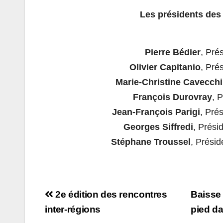
Les présidents des
Pierre Bédier
, Pré
Olivier Capitanio
, Pré
Marie-Christine Cavecchi
François Durovray
, 
Jean-François Parigi
, Pré
Georges Siffredi
, Prési
Stéphane Troussel
, Prési
Navigation
2e édition des rencontres
Baisse 
de
inter-régions
pied d