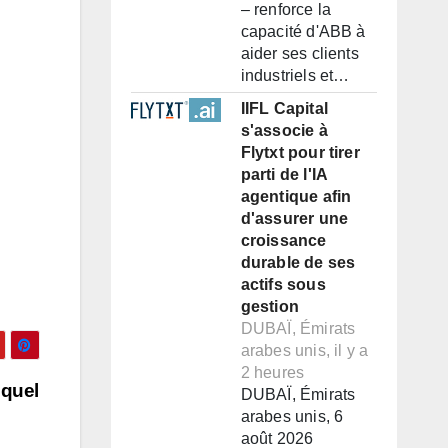
– renforce la
capacité d'ABB à
aider ses clients
industriels et…
IIFL Capital
s'associe à
Flytxt pour tirer
parti de l'IA
agentique afin
d'assurer une
croissance
durable de ses
actifs sous
gestion
DUBAÏ, Émirats
arabes unis, il y a
2 heures
 quel
DUBAÏ, Émirats
arabes unis, 6
août 2026