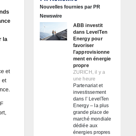
Nouvelles fournies par PR
onds
Newswire
rance
ABB investit
dans LevelTen
 la
Energy pour
favoriser
l'approvisionne
ment en énergie
propre
ce et
ZURICH, il y a
une heure
 et
Partenariat et
ance.
investissement
dans l' LevelTen
IF
Energy – la plus
rt,
grande place de
marché mondiale
dédiée aux
énergies propres