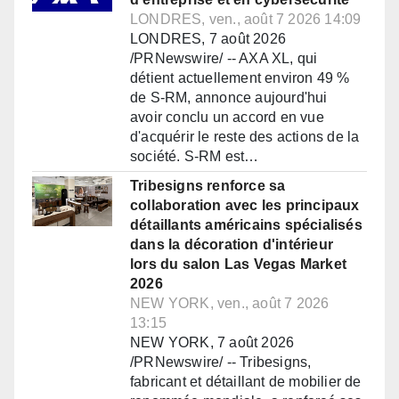
LONDRES, ven., août 7 2026 14:09
LONDRES, 7 août 2026
/PRNewswire/ -- AXA XL, qui
détient actuellement environ 49 %
de S-RM, annonce aujourd'hui
avoir conclu un accord en vue
d'acquérir le reste des actions de la
société. S-RM est…
Tribesigns renforce sa
collaboration avec les principaux
détaillants américains spécialisés
dans la décoration d'intérieur
lors du salon Las Vegas Market
2026
NEW YORK, ven., août 7 2026
13:15
NEW YORK, 7 août 2026
/PRNewswire/ -- Tribesigns,
fabricant et détaillant de mobilier de