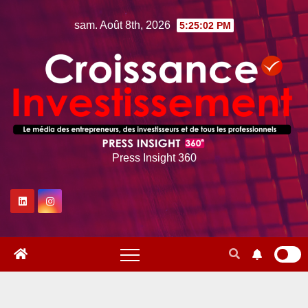
Skip
sam. Août 8th, 2026
5:25:03 PM
to
content
Press Insight 360