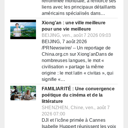
renommée mondiale, a renforcé ses
liens avec les principaux détaillants
américains spécialisés dans…
Xiong'an : une ville meilleure
pour une vie meilleure
BEIJING, ven., août 7 2026 09:03
BEIJING, 7 août 2026
/PRNewswire/ -- Un reportage de
China.org.cn sur Xiong'anDans de
nombreuses langues, le mot «
civilisation » partage la même
origine : le mot latin « civitas », qui
signifie «…
FAMILIARITÉ : Une convergence
poétique du cinéma et de la
littérature
SHENZHEN, Chine, ven., août 7
2026 07:00
DJI et l'icône primée à Cannes
Isabelle Huppert réunissent les voix