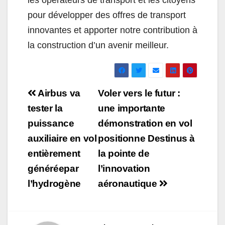
les opérateurs de transport et les citoyens
pour développer des offres de transport
innovantes et apporter notre contribution à
la construction d’un avenir meilleur.
Navigation
Airbus va
Voler vers le futur :
de
tester la
une importante
puissance
démonstration en vol
l’article
auxiliaire en vol
positionne Destinus à
entièrement
la pointe de
généréepar
l’innovation
l’hydrogène
aéronautique