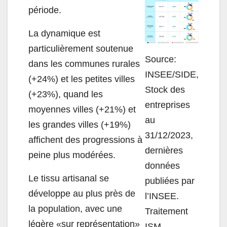
période.
La
dynamique est
particulièrement soutenue
S
ource:
dans les communes rurales
INSEE/SIDE,
(+24%)
et
les petites villes
Stock des
(+23%), quand les
entreprises
moyennes villes (+21%) et
au
les grandes villes (+19%)
31/12/2023,
affichent des progressions à
dernières
peine plus modérées.
données
Le tissu artisanal se
publiées par
développe au plus près de
l’INSEE.
la population, avec une
Traitement
légère «sur représentation»
ISM