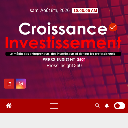
Skip
sam. Août 8th, 2026
10:06:06 AM
to
content
Press Insight 360