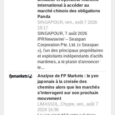
international à accéder au
marché chinois des obligations
Panda
SINGAPOUR, ven., août 7 2026
18:17
SINGAPOUR, 7 août 2026
/PRNewswire/ -- Seaspan
Corporation Pte. Ltd. (« Seaspan
»), l'un des principaux propriétaires
et exploitants indépendants d'actifs
maritimes, a le plaisir d'annoncer
le…
Analyse de FP Markets : le yen
japonais à la croisée des
chemins alors que les marchés
s'interrogent sur son prochain
mouvement
LIMASSOL, Chypre, ven., août 7
2026 16:38