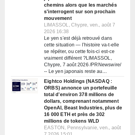
chemins alors que les marchés
s'interrogent sur son prochain
mouvement
LIMASSOL, Chypre, ven., août 7
2026 16:38
Le yen s'est déjà retrouvé dans
cette situation — l'histoire va-t-elle
se répéter, ou cette fois-ci est-ce
vraiment différent ?LIMASSOL,
Chypre, 7 août 2026 /PRNewswire/
-- Le yen japonais reste au…
Eightco Holdings (NASDAQ :
ORBS) annonce un portefeuille
total d'environ 378 millions de
dollars, comprenant notamment
OpenAI, Beast Industries, plus de
16 000 ETH et près de 302
millions de tokens WLD
EASTON, Pennsylvanie, ven., août
7 2026 15:01