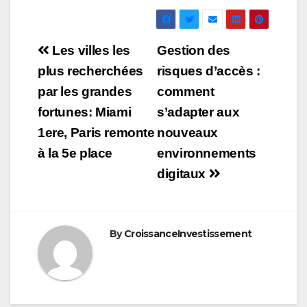
Navigation
Les villes les
Gestion des
de
plus recherchées
risques d’accès :
par les grandes
comment
l’article
fortunes: Miami
s’adapter aux
1ere, Paris remonte
nouveaux
à la 5e place
environnements
digitaux
By
CroissanceInvestissement