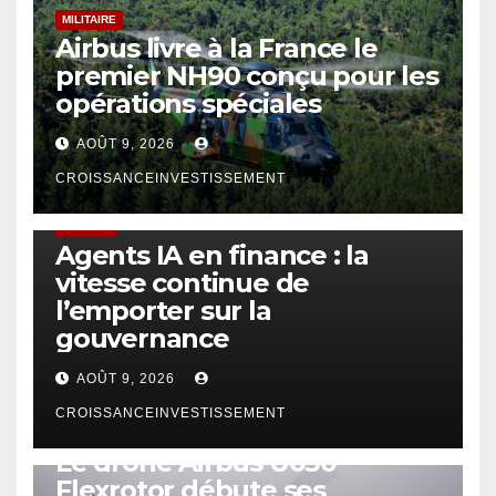
MILITAIRE
Airbus livre à la France le
premier NH90 conçu pour les
opérations spéciales
AOÛT 9, 2026
CROISSANCEINVESTISSEMENT
FINTECH
Agents IA en finance : la
vitesse continue de
l’emporter sur la
gouvernance
AOÛT 9, 2026
CROISSANCEINVESTISSEMENT
DRONE
Le drone Airbus U030
Flexrotor débute ses