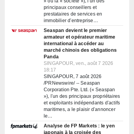
» ou la « société »), l'un des
principaux conseillers et
prestataires de services en
immobilier d'entreprise…
Seaspan devient le premier
armateur et opérateur maritime
international à accéder au
marché chinois des obligations
Panda
SINGAPOUR, ven., août 7 2026
18:17
SINGAPOUR, 7 août 2026
/PRNewswire/ -- Seaspan
Corporation Pte. Ltd. (« Seaspan
»), l'un des principaux propriétaires
et exploitants indépendants d'actifs
maritimes, a le plaisir d'annoncer
le…
Analyse de FP Markets : le yen
japonais à la croisée des