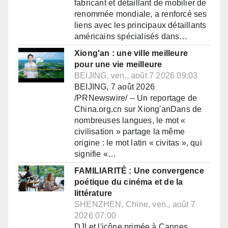
fabricant et détaillant de mobilier de
renommée mondiale, a renforcé ses
liens avec les principaux détaillants
américains spécialisés dans…
Xiong'an : une ville meilleure
pour une vie meilleure
BEIJING, ven., août 7 2026 09:03
BEIJING, 7 août 2026
/PRNewswire/ -- Un reportage de
China.org.cn sur Xiong'anDans de
nombreuses langues, le mot «
civilisation » partage la même
origine : le mot latin « civitas », qui
signifie «…
FAMILIARITÉ : Une convergence
poétique du cinéma et de la
littérature
SHENZHEN, Chine, ven., août 7
2026 07:00
DJI et l'icône primée à Cannes