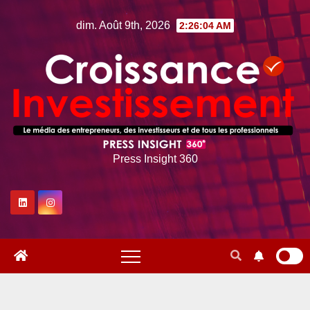
Skip
dim. Août 9th, 2026
2:26:05 AM
to
content
Press Insight 360