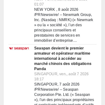
01:07
NEW YORK , 8 août 2026
/PRNewswire/ -- Newmark Group,
Inc. (Nasdaq : NMRK) (« Newmark
» ou la « société »), l'un des
principaux conseillers et
prestataires de services en
immobilier d'entreprise…
Seaspan devient le premier
armateur et opérateur maritime
international à accéder au
marché chinois des obligations
Panda
SINGAPOUR, ven., août 7 2026
18:17
SINGAPOUR, 7 août 2026
/PRNewswire/ -- Seaspan
Corporation Pte. Ltd. (« Seaspan
»), l'un des principaux propriétaires
et exploitants indépendants d'actifs