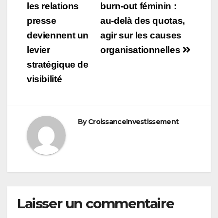
de
les relations
burn-out féminin :
presse
au-delà des quotas,
l’article
deviennent un
agir sur les causes
levier
organisationnelles
stratégique de
visibilité
By
CroissanceInvestissement
Laisser un commentaire