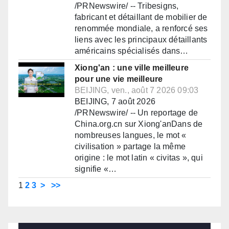
/PRNewswire/ -- Tribesigns,
fabricant et détaillant de mobilier de
renommée mondiale, a renforcé ses
liens avec les principaux détaillants
américains spécialisés dans…
Xiong'an : une ville meilleure
pour une vie meilleure
BEIJING, ven., août 7 2026 09:03
BEIJING, 7 août 2026
/PRNewswire/ -- Un reportage de
China.org.cn sur Xiong'anDans de
nombreuses langues, le mot «
civilisation » partage la même
origine : le mot latin « civitas », qui
signifie «…
1
2
3
>
>>