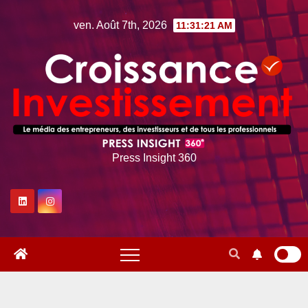
Skip
ven. Août 7th, 2026
11:31:22 AM
to
content
Press Insight 360