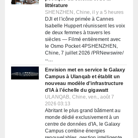
littérature
SHENZHEN, Chine, il y a 5 heures
DJI et l'icône primée à Cannes
Isabelle Huppert réunissent les voix
de deux femmes à travers les
siècles — Filmé entièrement avec
le Osmo Pocket 4PSHENZHEN,
Chine, 7 juillet 2026 /PRNewswire/
--…
Envision met en service le Galaxy
Campus à Ulanqab et établit un
nouveau modèle d'infrastructure
d'IA à l'échelle du gigawatt
ULANQAB, Chine, ven., août 7
2026 03:13
Abritant le plus grand bâtiment au
monde dédié exclusivement à un
centre de données d'IA, le Galaxy
Campus combine énergies
renouvelables, gestion intelligente