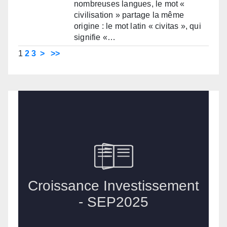
nombreuses langues, le mot «
civilisation » partage la même
origine : le mot latin « civitas », qui
signifie «…
1
2
3
>
>>