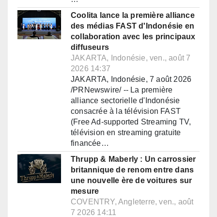
Coolita lance la première alliance
des médias FAST d'Indonésie en
collaboration avec les principaux
diffuseurs
JAKARTA, Indonésie, ven., août 7
2026 14:37
JAKARTA, Indonésie, 7 août 2026
/PRNewswire/ -- La première
alliance sectorielle d'Indonésie
consacrée à la télévision FAST
(Free Ad-supported Streaming TV,
télévision en streaming gratuite
financée…
Thrupp & Maberly : Un carrossier
britannique de renom entre dans
une nouvelle ère de voitures sur
mesure
COVENTRY, Angleterre, ven., août
7 2026 14:11