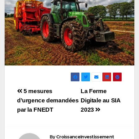
Navigation
5 mesures
La Ferme
de
d’urgence demandées
Digitale au SIA
par la FNEDT
2023
l’article
By
CroissanceInvestissement