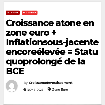
A LA UNE
ECONOMIE
Croissance atone en
zone euro +
Inflationsous-jacente
encoreélevée = Statu
quoprolongé de la
BCE
By
CroissanceInvestissement
Zone Euro
NOV 8, 2023