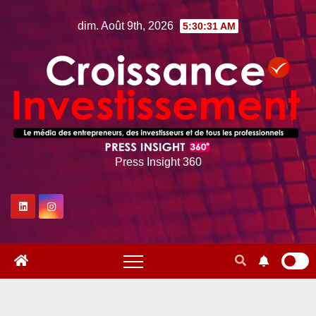
Skip
dim. Août 9th, 2026
5:30:32 AM
to
content
Press Insight 360