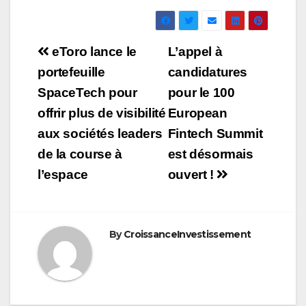
Navigation
eToro lance le
L’appel à
de
portefeuille
candidatures
SpaceTech pour
pour le 100
l’article
offrir plus de visibilité
European
aux sociétés leaders
Fintech Summit
de la course à
est désormais
l’espace
ouvert !
By
CroissanceInvestissement