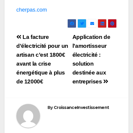
cherpas.com
Navigation
La facture
Application de
de
d’électricité pour un
l’amortisseur
artisan c’est 1800€
électricité :
l’article
avant la crise
solution
énergétique à plus
destinée aux
de 12000€
entreprises
By
CroissanceInvestissement