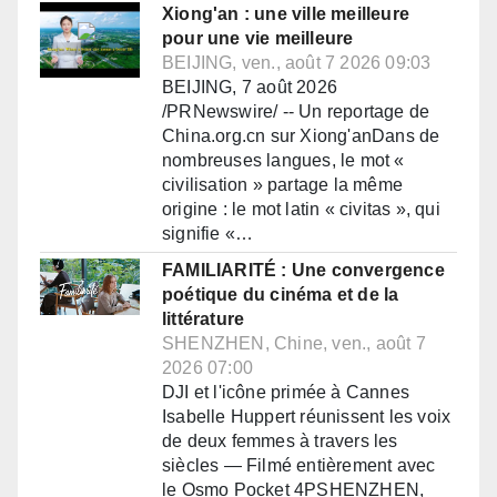
Xiong'an : une ville meilleure
pour une vie meilleure
BEIJING, ven., août 7 2026 09:03
BEIJING, 7 août 2026
/PRNewswire/ -- Un reportage de
China.org.cn sur Xiong'anDans de
nombreuses langues, le mot «
civilisation » partage la même
origine : le mot latin « civitas », qui
signifie «…
FAMILIARITÉ : Une convergence
poétique du cinéma et de la
littérature
SHENZHEN, Chine, ven., août 7
2026 07:00
DJI et l'icône primée à Cannes
Isabelle Huppert réunissent les voix
de deux femmes à travers les
siècles — Filmé entièrement avec
le Osmo Pocket 4PSHENZHEN,