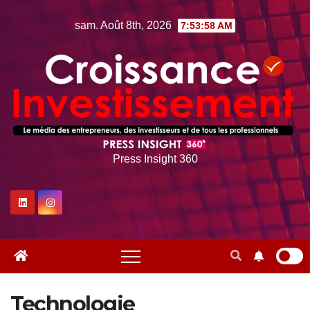
Skip
sam. Août 8th, 2026
7:53:59 AM
to
content
Press Insight 360
Technologie