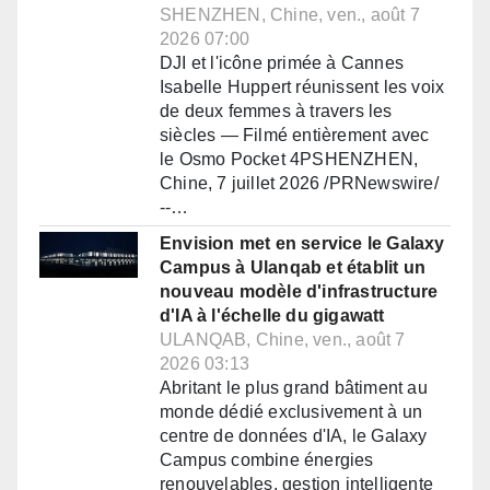
SHENZHEN, Chine, ven., août 7
2026 07:00
DJI et l'icône primée à Cannes
Isabelle Huppert réunissent les voix
de deux femmes à travers les
siècles — Filmé entièrement avec
le Osmo Pocket 4PSHENZHEN,
Chine, 7 juillet 2026 /PRNewswire/
--…
Envision met en service le Galaxy
Campus à Ulanqab et établit un
nouveau modèle d'infrastructure
d'IA à l'échelle du gigawatt
ULANQAB, Chine, ven., août 7
2026 03:13
Abritant le plus grand bâtiment au
monde dédié exclusivement à un
centre de données d'IA, le Galaxy
Campus combine énergies
renouvelables, gestion intelligente