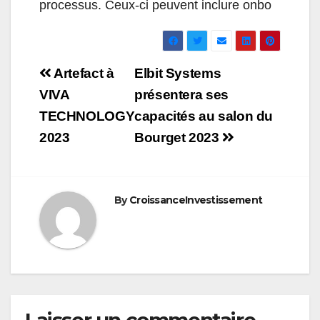
processus. Ceux-ci peuvent inclure onbo
Navigation
Artefact à
Elbit Systems
de
VIVA
présentera ses
TECHNOLOGY
capacités au salon du
l’article
2023
Bourget 2023
By
CroissanceInvestissement