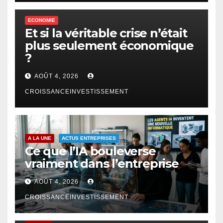
ECONOMIE
Et si la véritable crise n’était
plus seulement économique
?
AOÛT 4, 2026
CROISSANCEINVESTISSEMENT
A LA UNE
ACTUS ENTREPRISES
Ce que l’IA bouleverse
vraiment dans l’entreprise
AOÛT 4, 2026
CROISSANCEINVESTISSEMENT
FINTECH