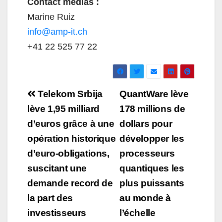
Contact médias :
Marine Ruiz
info@amp-it.ch
+41 22 525 77 22
Navigation
Telekom Srbija
QuantWare lève
de
lève 1,95 milliard
178 millions de
d’euros grâce à une
dollars pour
l’article
opération historique
développer les
d’euro-obligations,
processeurs
suscitant une
quantiques les
demande record de
plus puissants
la part des
au monde à
investisseurs
l’échelle