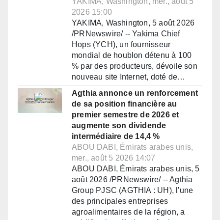
YAKIMA, Washington, mer., août 5
2026 15:00
YAKIMA, Washington, 5 août 2026
/PRNewswire/ -- Yakima Chief
Hops (YCH), un fournisseur
mondial de houblon détenu à 100
% par des producteurs, dévoile son
nouveau site Internet, doté de…
Agthia annonce un renforcement
de sa position financière au
premier semestre de 2026 et
augmente son dividende
intermédiaire de 14,4 %
ABOU DABI, Émirats arabes unis,
mer., août 5 2026 14:07
ABOU DABI, Émirats arabes unis, 5
août 2026 /PRNewswire/ -- Agthia
Group PJSC (AGTHIA : UH), l'une
des principales entreprises
agroalimentaires de la région, a