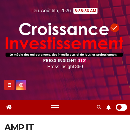
Skip
jeu. Août 6th, 2026
8:38:37 AM
to
content
Press Insight 360
AMP IT