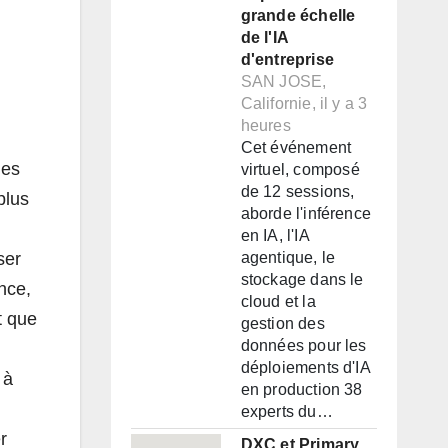
grande échelle
de l'IA
d'entreprise
SAN JOSE,
Californie, il y a 3
heures
Cet événement
ues
virtuel, composé
de 12 sessions,
plus
aborde l'inférence
en IA, l'IA
ser
agentique, le
stockage dans le
nce,
cloud et la
t que
gestion des
données pour les
déploiements d'IA
 à
en production 38
experts du…
r
DXC et Primary