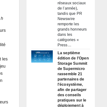
réseaux sociaux
de l'année),
tandis que PR
 h
Newswire
remporte les
grands honneurs
urs
dans les
catégories «
ité
Press…
La septième
édition de l'Open
t les
Storage Summit
jeu
de Supermicro
os
rassemble 21
partenaires de
on
l'écosystème,
afin de partager
des conseils
pratiques sur le
peurs
déploiement à