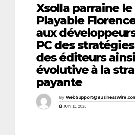
Xsolla parraine l
Playable Florence 
aux développeurs
PC des stratégies
des éditeurs ains
évolutive à la str
payante
By
WebSupport@BusinessWire.co
JUIN 11, 2026