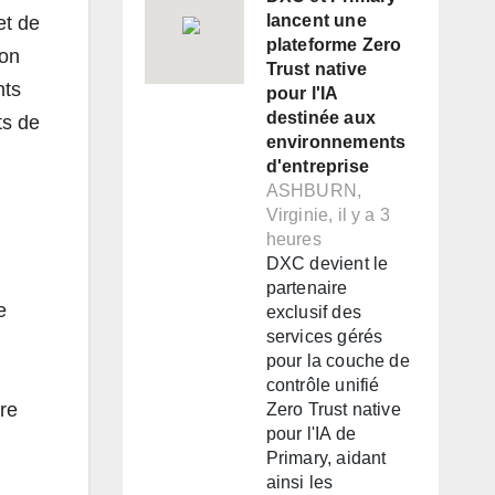
lancent une
et de
plateforme Zero
ion
Trust native
nts
pour l'IA
destinée aux
ts de
environnements
d'entreprise
ASHBURN,
Virginie, il y a 3
heures
DXC devient le
partenaire
e
exclusif des
services gérés
pour la couche de
contrôle unifié
re
Zero Trust native
pour l'IA de
Primary, aidant
ainsi les