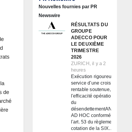
Nouvelles fournies par PR
Newswire
RÉSULTATS DU
GROUPE
ADECCO POUR
de
LE DEUXIÈME
nd
TRIMESTRE
rats
2026
ZURICH, il y a 2
heures
Exécution rigoureuse au
la
service d'une croissance
rentable soutenue, de
s de
l'efficacité opérationnelle et
arché
du
désendettementANNONCE
ière
AD HOC conformément à
l'art. 53 du règlement de
cotation de la SIX…