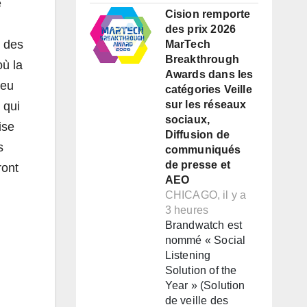
e
Cision remporte
des prix 2026
t des
MarTech
Breakthrough
où la
Awards dans les
jeu
catégories Veille
sur les réseaux
 qui
sociaux,
ise
Diffusion de
s
communiqués
de presse et
ront
AEO
CHICAGO, il y a
3 heures
Brandwatch est
nommé « Social
Listening
Solution of the
Year » (Solution
de veille des