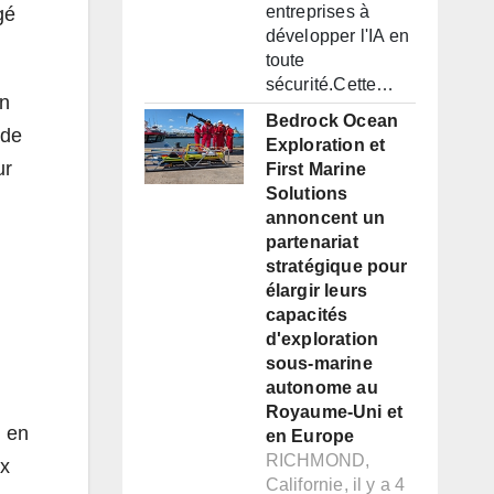
entreprises à
gé
développer l'IA en
toute
sécurité.Cette…
in
Bedrock Ocean
 de
Exploration et
ur
First Marine
Solutions
annoncent un
partenariat
stratégique pour
élargir leurs
capacités
d'exploration
sous-marine
autonome au
Royaume-Uni et
, en
en Europe
RICHMOND,
ux
Californie, il y a 4