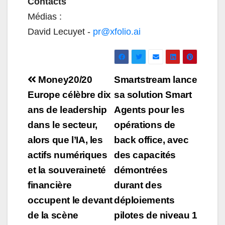
Contacts
Médias :
David Lecuyet -
pr@xfolio.ai
Navigation
Money20/20
Smartstream lance
de
Europe célèbre dix
sa solution Smart
ans de leadership
Agents pour les
l’article
dans le secteur,
opérations de
alors que l’IA, les
back office, avec
actifs numériques
des capacités
et la souveraineté
démontrées
financière
durant des
occupent le devant
déploiements
de la scène
pilotes de niveau 1