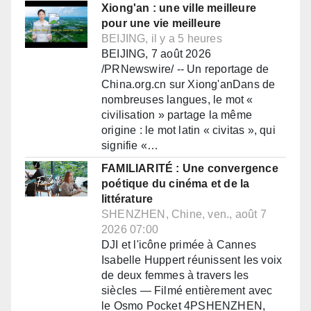
Xiong'an : une ville meilleure
pour une vie meilleure
BEIJING, il y a 5 heures
BEIJING, 7 août 2026
/PRNewswire/ -- Un reportage de
China.org.cn sur Xiong'anDans de
nombreuses langues, le mot «
civilisation » partage la même
origine : le mot latin « civitas », qui
signifie «…
FAMILIARITÉ : Une convergence
poétique du cinéma et de la
littérature
SHENZHEN, Chine, ven., août 7
2026 07:00
DJI et l'icône primée à Cannes
Isabelle Huppert réunissent les voix
de deux femmes à travers les
siècles — Filmé entièrement avec
le Osmo Pocket 4PSHENZHEN,