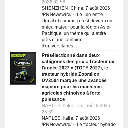
2026 02:58
SHENZHEN, Chine, 7 août 2026
/PRNewswire/ -- Le lien entre
climat et commerce est devenu un
enjeu majeur pour la région Asie-
Pacifique, un thème qui a attiré
près d'une centaine
d'universitaires,…
Présélectionné dans deux
catégories des prix « Tracteur de
l'année 2027 » (TOTY 2027), le
tracteur hybride Zoomlion
DV3504 marque une avancée
majeure pour les machines
agricoles chinoises à forte
puissance
NAPLES, Italie, jeu., août 6 2026
23:39
NAPLES, Italie, 7 août 2026
/PRNewswire/ -- Le tracteur hybride