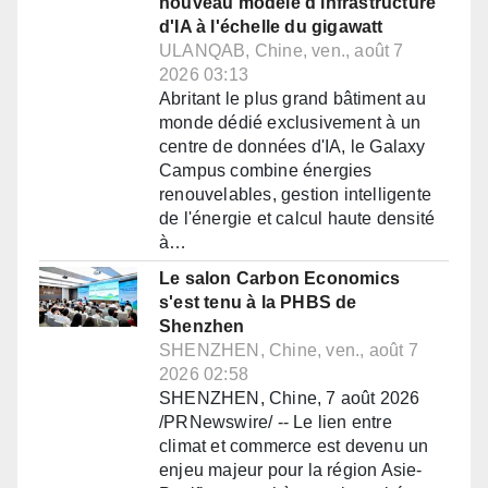
nouveau modèle d'infrastructure
d'IA à l'échelle du gigawatt
ULANQAB, Chine, ven., août 7
2026 03:13
Abritant le plus grand bâtiment au
monde dédié exclusivement à un
centre de données d'IA, le Galaxy
Campus combine énergies
renouvelables, gestion intelligente
de l'énergie et calcul haute densité
à…
Le salon Carbon Economics
s'est tenu à la PHBS de
Shenzhen
SHENZHEN, Chine, ven., août 7
2026 02:58
SHENZHEN, Chine, 7 août 2026
/PRNewswire/ -- Le lien entre
climat et commerce est devenu un
enjeu majeur pour la région Asie-