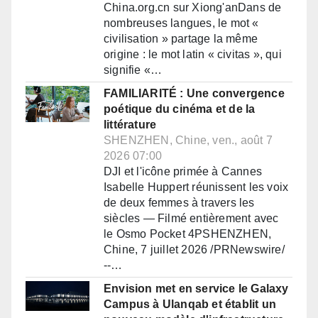
China.org.cn sur Xiong'anDans de
nombreuses langues, le mot «
civilisation » partage la même
origine : le mot latin « civitas », qui
signifie «…
FAMILIARITÉ : Une convergence
poétique du cinéma et de la
littérature
SHENZHEN, Chine, ven., août 7
2026 07:00
DJI et l'icône primée à Cannes
Isabelle Huppert réunissent les voix
de deux femmes à travers les
siècles — Filmé entièrement avec
le Osmo Pocket 4PSHENZHEN,
Chine, 7 juillet 2026 /PRNewswire/
--…
Envision met en service le Galaxy
Campus à Ulanqab et établit un