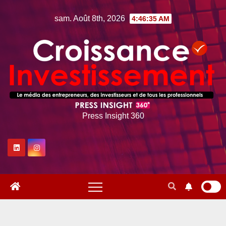
Skip
sam. Août 8th, 2026
4:46:36 AM
to
content
Press Insight 360