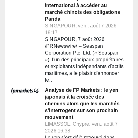
international à accéder au
marché chinois des obligations
Panda
SINGAPOUR, ven., août 7 2026
18:17
SINGAPOUR, 7 août 2026
/PRNewswire/ -- Seaspan
Corporation Pte. Ltd. (« Seaspan
»), l'un des principaux propriétaires
et exploitants indépendants d'actifs
maritimes, a le plaisir d'annoncer
le…
Analyse de FP Markets : le yen
japonais à la croisée des
chemins alors que les marchés
s'interrogent sur son prochain
mouvement
LIMASSOL, Chypre, ven., août 7
2026 16:38
Le yen s'est déjà retrouvé dans