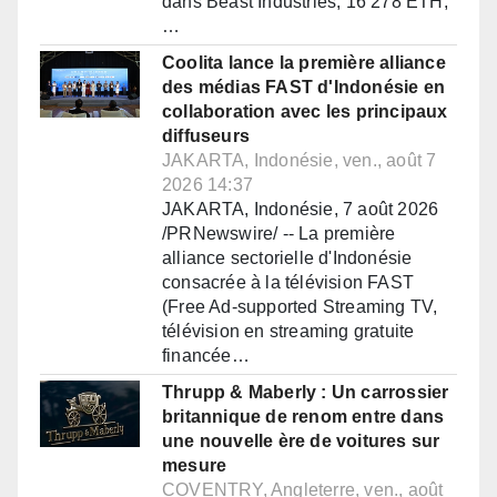
dans Beast Industries, 16 278 ETH,
…
Coolita lance la première alliance
des médias FAST d'Indonésie en
collaboration avec les principaux
diffuseurs
JAKARTA, Indonésie, ven., août 7
2026 14:37
JAKARTA, Indonésie, 7 août 2026
/PRNewswire/ -- La première
alliance sectorielle d'Indonésie
consacrée à la télévision FAST
(Free Ad-supported Streaming TV,
télévision en streaming gratuite
financée…
Thrupp & Maberly : Un carrossier
britannique de renom entre dans
une nouvelle ère de voitures sur
mesure
COVENTRY, Angleterre, ven., août