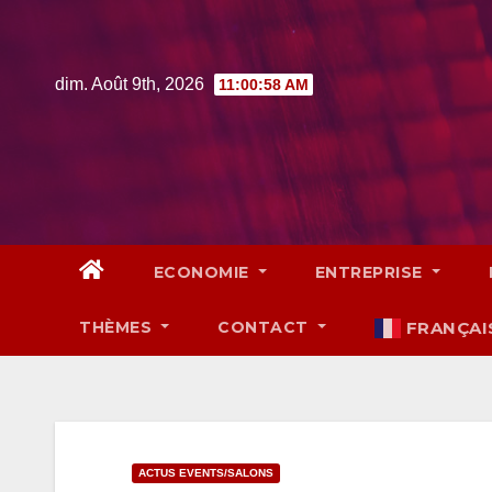
Skip
to
content
dim. Août 9th, 2026
11:00:59 AM
ECONOMIE
ENTREPRISE
THÈMES
CONTACT
FRANÇAI
ACTUS EVENTS/SALONS