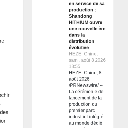
en service de sa
production :
Shandong
HiTHIUM ouvre
une nouvelle ère
dans la
re
distribution
évolutive
HEZE, Chine,
sam., août 8 2026
18:55
HEZE, Chine, 8
août 2026
/PRNewswire/ --
La cérémonie de
échir
lancement de la
s
production du
premier parc
 des
industriel intégré
ion
au monde dédié