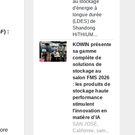
au stockage
d'énergie à
longue durée
(LDES) de
Shandong
F) :
HiTHIUM…
KOWIN présente
sa gamme
complète de
solutions de
stockage au
salon FMS 2026
: les produits de
stockage haute
performance
stimulent
l'innovation en
matière d'IA
SAN JOSÉ,
lore
Californie, sam.,