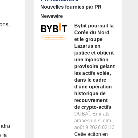
Nouvelles fournies par PR
Newswire
ons,
Bybit poursuit la
Corée du Nord
et le groupe
Lazarus en
justice et obtient
une injonction
provisoire gelant
les actifs volés,
dans le cadre
d'une opération
historique de
recouvrement
de crypto-actifs
DUBAÏ, Émirats
arabes unis, dim.,
endra
août 9 2026 02:13
Cette action en
 la