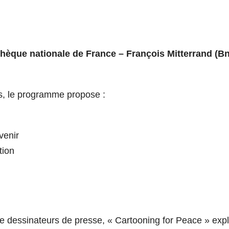
othèque nationale de France – François Mitterrand (Bn
s, le programme propose :
venir
tion
de dessinateurs de presse, « Cartooning for Peace » exp