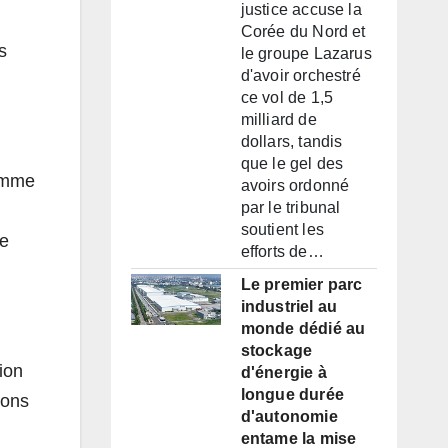
justice accuse la
Corée du Nord et
s
le groupe Lazarus
d'avoir orchestré
ce vol de 1,5
milliard de
dollars, tandis
que le gel des
comme
avoirs ordonné
par le tribunal
soutient les
le
efforts de…
Le premier parc
industriel au
monde dédié au
stockage
ion
d'énergie à
longue durée
ions
d'autonomie
entame la mise