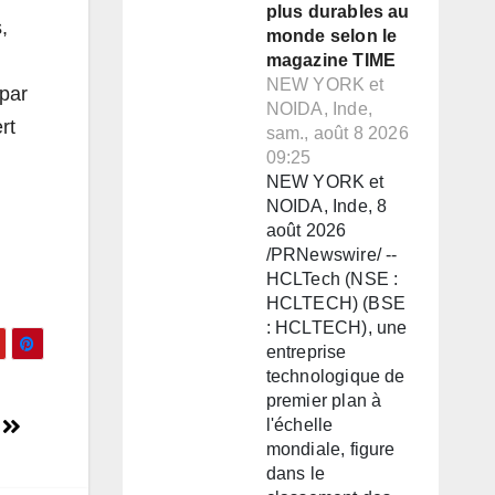
plus durables au
,
monde selon le
magazine TIME
NEW YORK et
 par
NOIDA, Inde,
rt
sam., août 8 2026
09:25
NEW YORK et
NOIDA, Inde, 8
août 2026
/PRNewswire/ --
HCLTech (NSE :
HCLTECH) (BSE
: HCLTECH), une
entreprise
technologique de
premier plan à
k
l'échelle
mondiale, figure
dans le