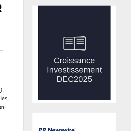
R
A
)
,
les,
on-