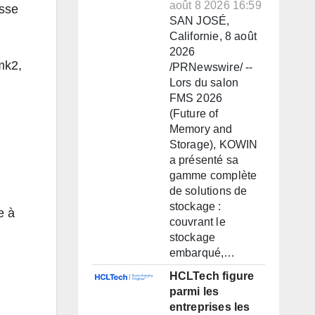
août 8 2026 16:59
esse
SAN JOSÉ,
Californie, 8 août
2026
mk2,
/PRNewswire/ --
Lors du salon
FMS 2026
(Future of
Memory and
Storage), KOWIN
a présenté sa
gamme complète
de solutions de
stockage :
e
à
couvrant le
stockage
embarqué,…
HCLTech figure
parmi les
entreprises les