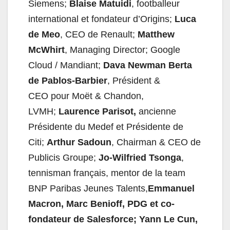
Siemens;
Blaise Matuidi
, footballeur
international et fondateur d’Origins;
Luca
de Meo
, CEO de Renault;
Matthew
McWhirt
, Managing Director; Google
Cloud / Mandiant;
Dava Newman
Berta
de Pablos-Barbier
, Président &
CEO pour Moët & Chandon,
LVMH;
Laurence Parisot,
ancienne
Présidente du Medef et Présidente de
Citi;
Arthur Sadoun
, Chairman & CEO de
Publicis Groupe;
Jo-Wilfried Tsonga
,
tennisman français, mentor de la team
BNP Paribas Jeunes Talents,
Emmanuel
Macron, Marc Benioff, PDG et co-
fondateur de Salesforce; Yann Le Cun,