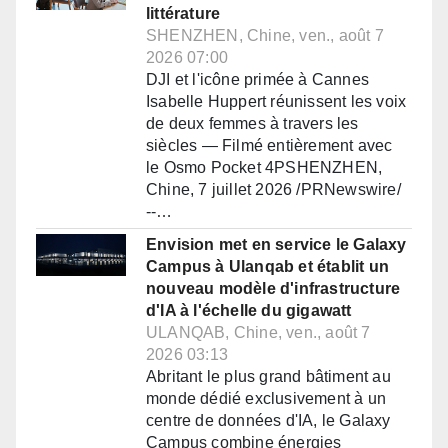
littérature
SHENZHEN, Chine, ven., août 7
2026 07:00
DJI et l'icône primée à Cannes
Isabelle Huppert réunissent les voix
de deux femmes à travers les
siècles — Filmé entièrement avec
le Osmo Pocket 4PSHENZHEN,
Chine, 7 juillet 2026 /PRNewswire/
--…
Envision met en service le Galaxy
Campus à Ulanqab et établit un
nouveau modèle d'infrastructure
d'IA à l'échelle du gigawatt
ULANQAB, Chine, ven., août 7
2026 03:13
Abritant le plus grand bâtiment au
monde dédié exclusivement à un
centre de données d'IA, le Galaxy
Campus combine énergies