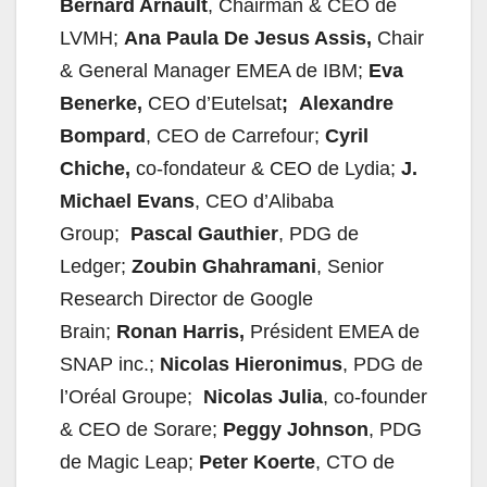
Bernard Arnault
, Chairman & CEO de
LVMH;
Ana Paula De Jesus Assis,
Chair
& General Manager EMEA de IBM;
Eva
Benerke,
CEO d’Eutelsat
;
Alexandre
Bompard
, CEO de Carrefour;
Cyril
Chiche,
co-fondateur & CEO de Lydia;
J.
Michael Evans
, CEO d’Alibaba
Group;
Pascal Gauthier
, PDG de
Ledger;
Zoubin Ghahramani
, Senior
Research Director de Google
Brain;
Ronan
Harris,
Président EMEA de
SNAP inc.;
Nicolas Hieronimus
, PDG de
l’Oréal Groupe;
Nicolas Julia
, co-founder
& CEO de Sorare;
Peggy Johnson
, PDG
de Magic Leap;
Peter Koerte
, CTO de