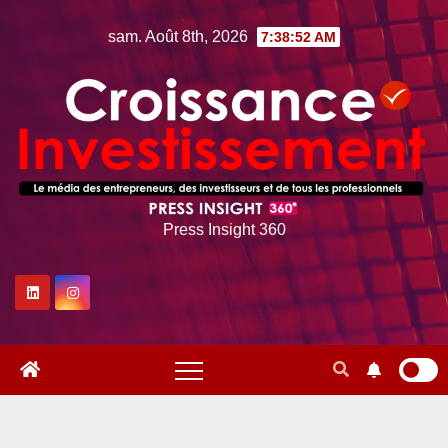
Skip
sam. Août 8th, 2026
7:38:53 AM
to
content
Press Insight 360