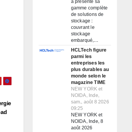
a présenté sa
gamme complète
de solutions de
stockage :
couvrant le
stockage
embarqué,…
HCLTech figure
parmi les
entreprises les
plus durables au
monde selon le
magazine TIME
NEW YORK et
NOIDA, Inde,
sam., août 8 2026
ergie
09:25
oad
NEW YORK et
NOIDA, Inde, 8
août 2026