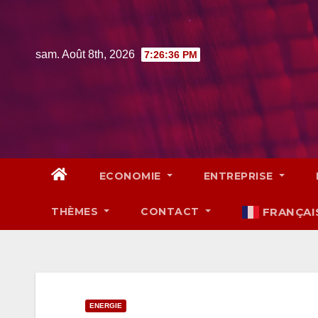
Skip
to
content
sam. Août 8th, 2026
7:26:37 PM
ECONOMIE
ENTREPRISE
THÈMES
CONTACT
FRANÇAI
ENERGIE