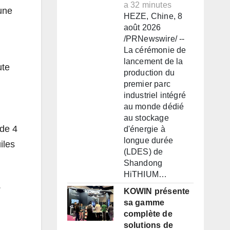
a 32 minutes
une
HEZE, Chine, 8
août 2026
/PRNewswire/ --
La cérémonie de
lancement de la
ute
production du
premier parc
industriel intégré
au monde dédié
au stockage
 de 4
d'énergie à
longue durée
iles
(LDES) de
Shandong
HiTHIUM…
.
KOWIN présente
sa gamme
complète de
solutions de