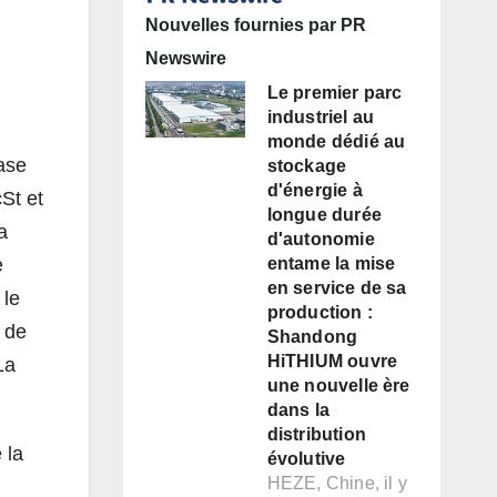
Nouvelles fournies par PR
Newswire
Le premier parc
industriel au
monde dédié au
base
stockage
d'énergie à
cSt et
longue durée
a
d'autonomie
e
entame la mise
en service de sa
 le
production :
 de
Shandong
HiTHIUM ouvre
La
une nouvelle ère
dans la
distribution
 la
évolutive
HEZE, Chine, il y