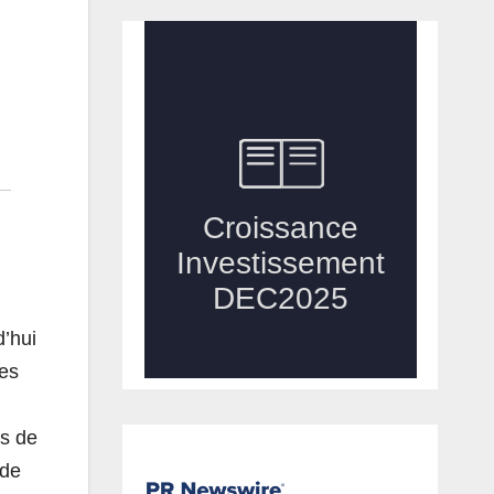
’hui
les
rs de
 de